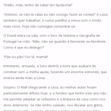
“Então, mãe, tenho de saber ler! Ajuda-me!”
“António, se não te calas eu não consigo fazer as contas!” A Lúcia
também quer trabalhar, e como partilha a mesa com o irmão
mais novo, hoje não consegue concentrar-se.
O David entra na sala, com o livro de História e Geografia de
Portugal na mão. “Mãe, não sei quando é Noroeste ou Nordeste.
Como é que eu distingo?”
“Pãe ou pão? Diz lá, mamã!”
Entretanto, amuada, a Sara destrói a torre que acabara de
construir sem a minha ajuda, fazendo um enorme estrondo, que
enerva ainda mais a Lúcia.
Suspiro. O Niall chega tarde a casa, as minhas aulas foram
particularmente difíceis hoje, e o horário que tenho este ano não
me permite adiantar as refeições e a limpeza da casa como nos
anos anteriores. Se não tenho cuidado, vou desatar aos gritos,
dizendo que não consigo atender a todos ao mesmo tempo,