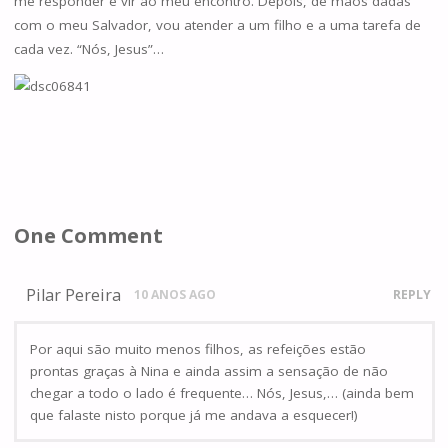
me responder e vir ao meu encontro. Depois, de mãos dadas
com o meu Salvador, vou atender a um filho e a uma tarefa de
cada vez. “Nós, Jesus”…
One Comment
Pilar Pereira
10 ANOS AGO
REPLY
Por aqui são muito menos filhos, as refeições estão
prontas graças à Nina e ainda assim a sensação de não
chegar a todo o lado é frequente… Nós, Jesus,… (ainda bem
que falaste nisto porque já me andava a esquecer!)