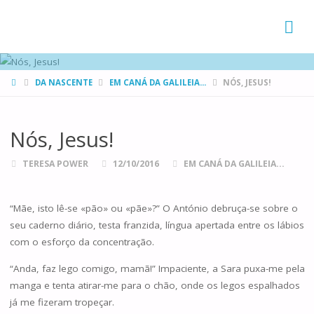
FAMÍLIAS
DE CANÁ
HOME
DA NASCENTE
EM CANÁ DA GALILEIA...
NÓS, JESUS!
Nós, Jesus!
TERESA POWER
12/10/2016
EM CANÁ DA GALILEIA...
“Mãe, isto lê-se «pão» ou «pãe»?” O António debruça-se sobre o
seu caderno diário, testa franzida, língua apertada entre os lábios
com o esforço da concentração.
“Anda, faz lego comigo, mamã!” Impaciente, a Sara puxa-me pela
manga e tenta atirar-me para o chão, onde os legos espalhados
já me fizeram tropeçar.