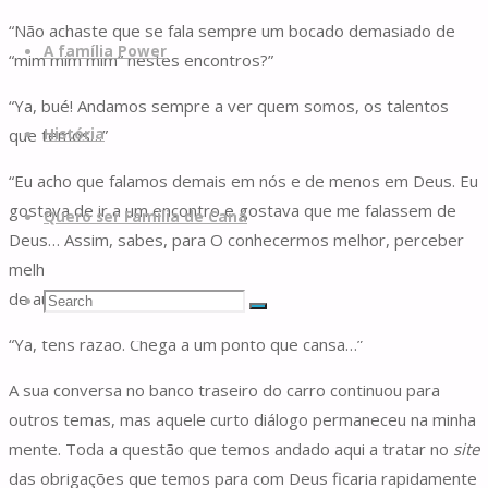
“Não achaste que se fala sempre um bocado demasiado de
A família Power
“mim mim mim” nestes encontros?”
“Ya, bué! Andamos sempre a ver quem somos, os talentos
que temos…”
História
“Eu acho que falamos demais em nós e de menos em Deus. Eu
gostava de ir a um encontro e gostava que me falassem de
Quero ser Família de Caná
Deus… Assim, sabes, para O conhecermos melhor, perceber
melhor as coisas de Deus. E nos deixássemos de tantos jogos
de auto-conhecimento.”
Search
Search
Search
“Ya, tens razão. Chega a um ponto que cansa…”
for:
A sua conversa no banco traseiro do carro continuou para
outros temas, mas aquele curto diálogo permaneceu na minha
mente. Toda a questão que temos andado aqui a tratar no
site
das obrigações que temos para com Deus ficaria rapidamente