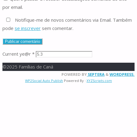
por email.
Notifique-me de novos comentários via Email. Também
pode
se inscrever
sem comentar.
Current ye@r
*
©2025 Famílias de Caná
Back
POWERED BY
SEPTERA
&
WORDPRESS.
WP2Social Auto Publish
Powered By :
XYZScripts.com
to
Top