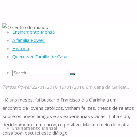
Ensinamento Mensal
Home
Da nascente
Em Caná da Galileia...
O centro do mundo
A família Power
História
Quero ser Família de Caná
O centro do mundo
Search
Search
Search
Teresa Power
22/01/2018
19/01/2018
Em Caná da Galileia...
Famílias
for:
Há uns meses, fui buscar o Francisco e a Clarinha a um
de
encontro de jovens católicos. Vinham felizes, cheios de relatos
Caná
sobre os novos amigos e as experiências vividas. Tinha sido,
Skip
decididamente, um encontro positivo. Mas no meio de muita
to
Ensinamento Mensal
coisa boa, escutei este diálogo:
content