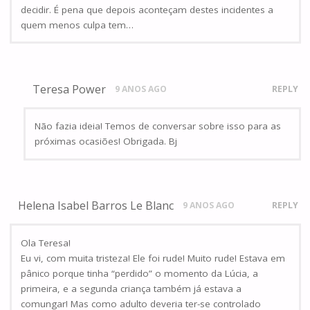
decidir. É pena que depois aconteçam destes incidentes a
quem menos culpa tem…
Teresa Power
9 ANOS AGO
REPLY
Não fazia ideia! Temos de conversar sobre isso para as
próximas ocasiões! Obrigada. Bj
Helena Isabel Barros Le Blanc
9 ANOS AGO
REPLY
Ola Teresa!
Eu vi, com muita tristeza! Ele foi rude! Muito rude! Estava em
pânico porque tinha “perdido” o momento da Lúcia, a
primeira, e a segunda criança também já estava a
comungar! Mas como adulto deveria ter-se controlado