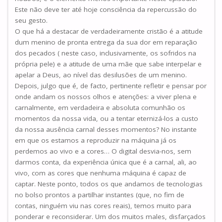
Este não deve ter até hoje consciência da repercussão do
seu gesto.
O que há a destacar de verdadeiramente cristão é a atitude
dum menino de pronta entrega da sua dor em reparação
dos pecados ( neste caso, inclusivamente, os sofridos na
própria pele) e a atitude de uma mãe que sabe interpelar e
apelar a Deus, ao nível das desilusões de um menino.
Depois, julgo que é, de facto, pertinente refletir e pensar por
onde andam os nossos olhos e atenções: a viver plena e
carnalmente, em verdadeira e absoluta comunhão os
momentos da nossa vida, ou a tentar eternizá-los a custo
da nossa ausência carnal desses momentos? No instante
em que os estamos a reproduzir na máquina já os
perdemos ao vivo e a cores… O digital desvia-nos, sem
darmos conta, da experiência única que é a carnal, ali, ao
vivo, com as cores que nenhuma máquina é capaz de
captar. Neste ponto, todos os que andamos de tecnologias
no bolso prontos a partilhar instantes (que, no fim de
contas, ninguém viu nas cores reais), temos muito para
ponderar e reconsiderar. Um dos muitos males, disfarçados