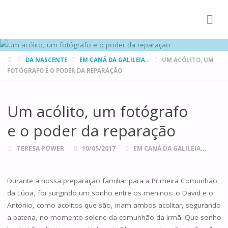
FAMÍLIAS
DE CANÁ
HOME
DA NASCENTE
EM CANÁ DA GALILEIA...
UM ACÓLITO, UM
FOTÓGRAFO E O PODER DA REPARAÇÃO
Um acólito, um fotógrafo
e o poder da reparação
TERESA POWER
10/05/2017
EM CANÁ DA GALILEIA...
Durante a nossa preparação familiar para a Primeira Comunhão
da Lúcia, foi surgindo um sonho entre os meninos: o David e o
António, como acólitos que são, iriam ambos acolitar, segurando
a patena, no momento solene da comunhão da irmã. Que sonho