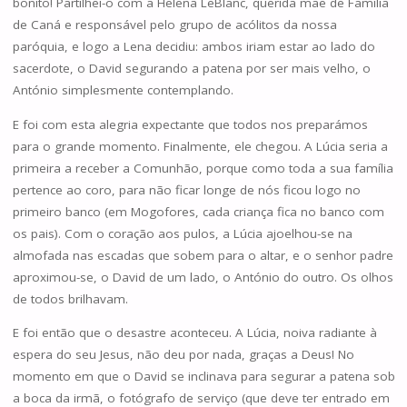
bonito! Partilhei-o com a Helena LeBlanc, querida mãe de Família
de Caná e responsável pelo grupo de acólitos da nossa
paróquia, e logo a Lena decidiu: ambos iriam estar ao lado do
sacerdote, o David segurando a patena por ser mais velho, o
António simplesmente contemplando.
E foi com esta alegria expectante que todos nos preparámos
para o grande momento. Finalmente, ele chegou. A Lúcia seria a
primeira a receber a Comunhão, porque como toda a sua família
pertence ao coro, para não ficar longe de nós ficou logo no
primeiro banco (em Mogofores, cada criança fica no banco com
os pais). Com o coração aos pulos, a Lúcia ajoelhou-se na
almofada nas escadas que sobem para o altar, e o senhor padre
aproximou-se, o David de um lado, o António do outro. Os olhos
de todos brilhavam.
E foi então que o desastre aconteceu. A Lúcia, noiva radiante à
espera do seu Jesus, não deu por nada, graças a Deus! No
momento em que o David se inclinava para segurar a patena sob
a boca da irmã, o fotógrafo de serviço (que deve ter entrado em