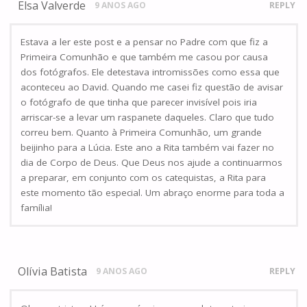
Elsa Valverde
9 ANOS AGO
REPLY
Estava a ler este post e a pensar no Padre com que fiz a
Primeira​ Comunhão e que também me casou por causa
dos​ fotógrafos. Ele detestava intromissões como essa que
aconteceu ao David. Quando me casei fiz questão de avisar
o fotógrafo de que tinha que parecer invisível pois iria
arriscar-se a levar um raspanete daqueles. Claro que tudo
correu bem. Quanto à Primeira Comunhão, um grande
beijinho para a Lúcia. Este ano a Rita também vai fazer no
dia de Corpo de Deus. Que Deus nos ajude a continuarmos
a preparar, em conjunto com os catequistas, a Rita para
este momento tão especial. Um abraço enorme para toda a
família!
Olívia Batista
9 ANOS AGO
REPLY