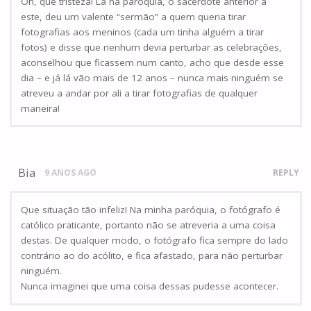
Oh, que tristeza! Lá na paróquia, o sacerdote anterior a
este, deu um valente “sermão” a quem queria tirar
fotografias aos meninos (cada um tinha alguém a tirar
fotos) e disse que nenhum devia perturbar as celebrações,
aconselhou que ficassem num canto, acho que desde esse
dia – e já lá vão mais de 12 anos – nunca mais ninguém se
atreveu a andar por ali a tirar fotografias de qualquer
maneira!
Bia
9 ANOS AGO
REPLY
Que situação tão infeliz! Na minha paróquia, o fotógrafo é
católico praticante, portanto não se atreveria a uma coisa
destas. De qualquer modo, o fotógrafo fica sempre do lado
contrário ao do acólito, e fica afastado, para não perturbar
ninguém.
Nunca imaginei que uma coisa dessas pudesse acontecer.