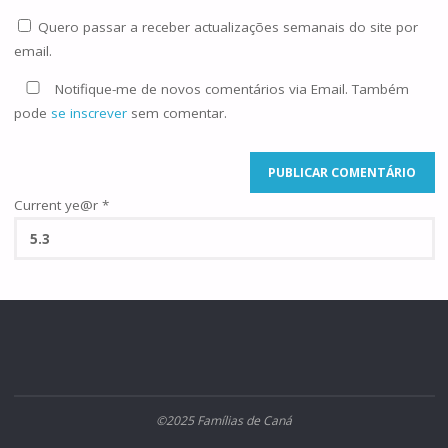
Quero passar a receber actualizações semanais do site por
email.
Notifique-me de novos comentários via Email. Também
pode
se inscrever
sem comentar.
Current ye@r
*
©2025 Famílias de Caná