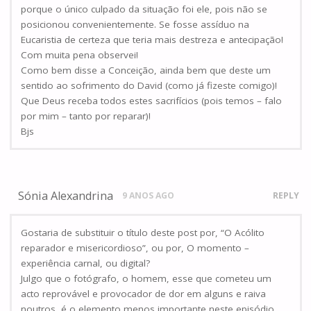
porque o único culpado da situação foi ele, pois não se
posicionou convenientemente. Se fosse assíduo na
Eucaristia de certeza que teria mais destreza e antecipação!
Com muita pena observei!
Como bem disse a Conceição, ainda bem que deste um
sentido ao sofrimento do David (como já fizeste comigo)!
Que Deus receba todos estes sacrifícios (pois temos – falo
por mim – tanto por reparar)!
Bjs
Sónia Alexandrina
9 ANOS AGO
REPLY
Gostaria de substituir o título deste post por, “O Acólito
reparador e misericordioso”, ou por, O momento –
experiência carnal, ou digital?
Julgo que o fotógrafo, o homem, esse que cometeu um
acto reprovável e provocador de dor em alguns e raiva
noutros, é o elemento menos importante neste episódio.