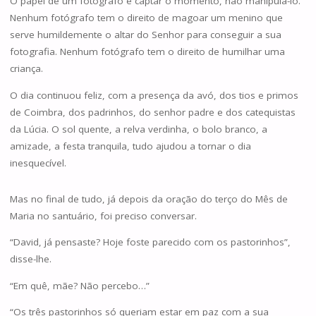
O papel de um fotógrafo é captar o momento, não manipulá-lo.
Nenhum fotógrafo tem o direito de magoar um menino que
serve humildemente o altar do Senhor para conseguir a sua
fotografia. Nenhum fotógrafo tem o direito de humilhar uma
criança.
O dia continuou feliz, com a presença da avó, dos tios e primos
de Coimbra, dos padrinhos, do senhor padre e dos catequistas
da Lúcia. O sol quente, a relva verdinha, o bolo branco, a
amizade, a festa tranquila, tudo ajudou a tornar o dia
inesquecível.
Mas no final de tudo, já depois da oração do terço do Mês de
Maria no santuário, foi preciso conversar.
“David, já pensaste? Hoje foste parecido com os pastorinhos”,
disse-lhe.
“Em quê, mãe? Não percebo…”
“Os três pastorinhos só queriam estar em paz com a sua