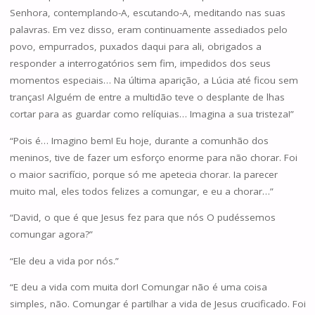
Senhora, contemplando-A, escutando-A, meditando nas suas
palavras. Em vez disso, eram continuamente assediados pelo
povo, empurrados, puxados daqui para ali, obrigados a
responder a interrogatórios sem fim, impedidos dos seus
momentos especiais… Na última aparição, a Lúcia até ficou sem
tranças! Alguém de entre a multidão teve o desplante de lhas
cortar para as guardar como relíquias… Imagina a sua tristeza!”
“Pois é… Imagino bem! Eu hoje, durante a comunhão dos
meninos, tive de fazer um esforço enorme para não chorar. Foi
o maior sacrifício, porque só me apetecia chorar. Ia parecer
muito mal, eles todos felizes a comungar, e eu a chorar…”
“David, o que é que Jesus fez para que nós O pudéssemos
comungar agora?”
“Ele deu a vida por nós.”
“E deu a vida com muita dor! Comungar não é uma coisa
simples, não. Comungar é partilhar a vida de Jesus crucificado. Foi