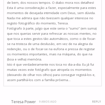
de bem, dos nossos tempos. O diabo mora nos detalhes!
Esta é uma consideração a fazer, especialmente para estes
momentos de desejada intimidade com Deus, sem dúvida.
Nada me admira que não tivessem qualquer interesse no
registo fotográfico do momento, Teresa.
Fotógrafo à parte, julgo que este seria o “sumo” (em suma)
que nos querias servir para refrescar as nossas mentes, no
que toca a estes gestos tão automáticos, como o de focar-
se na tristeza de uma desilusão, em vez de na alegria da
redenção, ou o de focar-se na euforia e pressa de registar
os momentos importantes, mais na máquina, do que na
(boa e velha) memória.
Isto é que verdadeiramente nos toca no dia-a-dia. Eu já fui
muitas vezes este fotógrafo que atropela os momentos
(deixando de olhar nos olhos) para conseguir registá-los e,
assim partilhá-los com a família próxima…
Teresa Power
9 ANOS AGO
REPLY