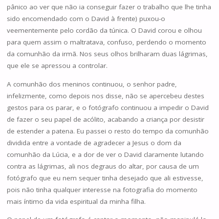
pânico ao ver que não ia conseguir fazer o trabalho que lhe tinha
sido encomendado com o David à frente) puxou-o
veementemente pelo cordão da túnica. O David corou e olhou
para quem assim o maltratava, confuso, perdendo o momento
da comunhão da irmã. Nos seus olhos brilharam duas lágrimas,
que ele se apressou a controlar.
A comunhão dos meninos continuou, o senhor padre,
infelizmente, como depois nos disse, não se apercebeu destes
gestos para os parar, e o fotógrafo continuou a impedir o David
de fazer o seu papel de acólito, acabando a criança por desistir
de estender a patena. Eu passei o resto do tempo da comunhão
dividida entre a vontade de agradecer a Jesus o dom da
comunhão da Lúcia, e a dor de ver o David claramente lutando
contra as lágrimas, ali nos degraus do altar, por causa de um
fotógrafo que eu nem sequer tinha desejado que ali estivesse,
pois não tinha qualquer interesse na fotografia do momento
mais íntimo da vida espiritual da minha filha.