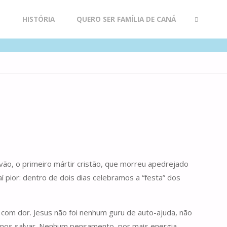
R
HISTÓRIA
QUERO SER FAMÍLIA DE CANÁ
SEARCH
vão, o primeiro mártir cristão, que morreu apedrejado
 pior: dentro de dois dias celebramos a “festa” dos
com dor. Jesus não foi nenhum guru de auto-ajuda, não
 nos salvar. Nenhum pensamento, por mais energia