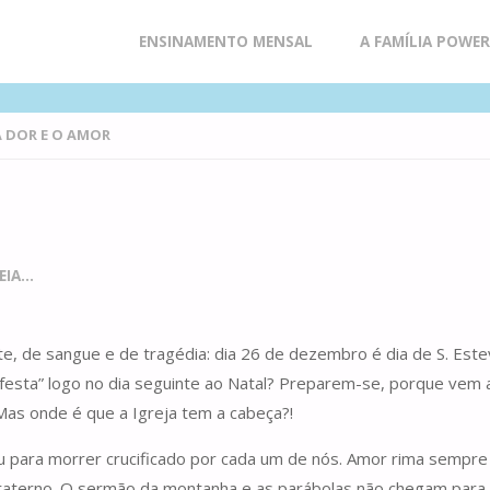
Skip
ENSINAMENTO MENSAL
A FAMÍLIA POWE
to
A DOR E O AMOR
content
IA...
e, de sangue e de tragédia: dia 26 de dezembro é dia de S. Este
festa” logo no dia seguinte ao Natal? Preparem-se, porque vem aí
as onde é que a Igreja tem a cabeça?!
u para morrer crucificado por cada um de nós. Amor rima sempre 
raterno. O sermão da montanha e as parábolas não chegam para