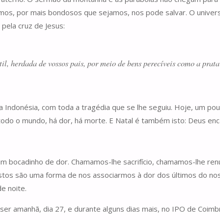
os, por mais bondosos que sejamos, nos pode salvar. O universo
pela cruz de Jesus:
til, herdada de vossos pais, por meio de bens perecíveis como a prata
a Indonésia, com toda a tragédia que se lhe seguiu. Hoje, um po
todo o mundo, há dor, há morte. E Natal é também isto: Deus e
m bocadinho de dor. Chamamos-lhe sacrifício, chamamos-lhe renú
os são uma forma de nos associarmos à dor dos últimos do noss
e noite.
 ser amanhã, dia 27, e durante alguns dias mais, no IPO de Coimbr