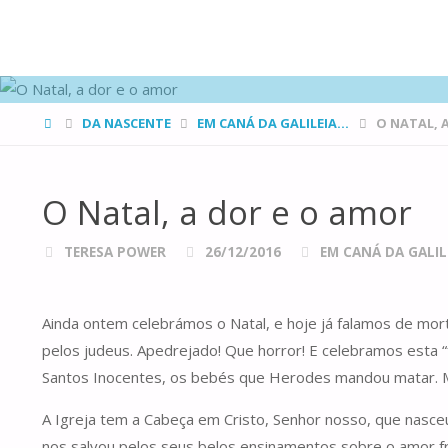
FAMÍLIAS
DE CANÁ
HOME
DA NASCENTE
EM CANÁ DA GALILEIA...
O NATAL, 
O Natal, a dor e o amor
TERESA POWER
26/12/2016
EM CANÁ DA GALILE
Ainda ontem celebrámos o Natal, e hoje já falamos de mort
pelos judeus. Apedrejado! Que horror! E celebramos esta “
Santos Inocentes, os bebés que Herodes mandou matar. M
A Igreja tem a Cabeça em Cristo, Senhor nosso, que nasce
nos salvou pelos seus belos ensinamentos sobre o amor f