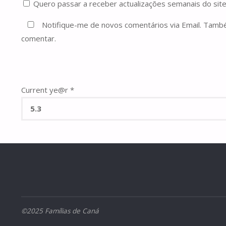
Quero passar a receber actualizações semanais do site
Notifique-me de novos comentários via Email. Tam
comentar.
Current ye@r
*
©2025 Famílias de Caná