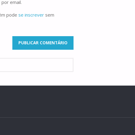
 por email.
bém pode
se inscrever
sem