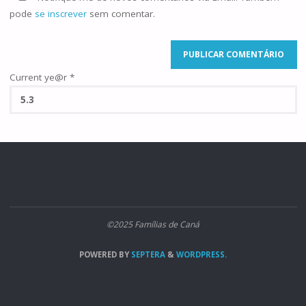
pode
se inscrever
sem comentar.
Current ye@r
*
©2025 Famílias de Caná
POWERED BY
SEPTERA
&
WORDPRESS.