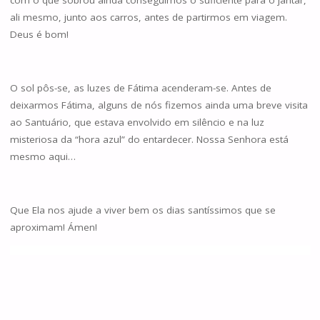
com o que sobrou ainda conseguimos o suficiente para o jantar,
ali mesmo, junto aos carros, antes de partirmos em viagem.
Deus é bom!
O sol pôs-se, as luzes de Fátima acenderam-se. Antes de
deixarmos Fátima, alguns de nós fizemos ainda uma breve visita
ao Santuário, que estava envolvido em silêncio e na luz
misteriosa da “hora azul” do entardecer. Nossa Senhora está
mesmo aqui…
Que Ela nos ajude a viver bem os dias santíssimos que se
aproximam! Ámen!