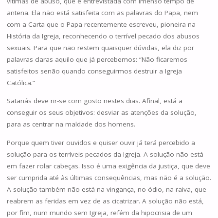
vítimas de abuso, que é entrevistada com imenso tempo de
antena. Ela não está satisfeita com as palavras do Papa, nem
com a Carta que o Papa recentemente escreveu, pioneira na
História da Igreja, reconhecendo o terrível pecado dos abusos
sexuais. Para que não restem quaisquer dúvidas, ela diz por
palavras claras aquilo que já percebemos: “Não ficaremos
satisfeitos senão quando conseguirmos destruir a Igreja
Católica.”
Satanás deve rir-se com gosto nestes dias. Afinal, está a
conseguir os seus objetivos: desviar as atenções da solução,
para as centrar na maldade dos homens.
Porque quem tiver ouvidos e quiser ouvir já terá percebido a
solução para os terríveis pecados da Igreja. A solução não está
em fazer rolar cabeças. Isso é uma exigência da justiça, que deve
ser cumprida até às últimas consequências, mas não é a solução.
A solução também não está na vingança, no ódio, na raiva, que
reabrem as feridas em vez de as cicatrizar. A solução não está,
por fim, num mundo sem Igreja, refém da hipocrisia de um