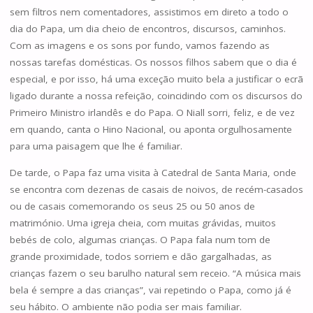
sem filtros nem comentadores, assistimos em direto a todo o
dia do Papa, um dia cheio de encontros, discursos, caminhos.
Com as imagens e os sons por fundo, vamos fazendo as
nossas tarefas domésticas. Os nossos filhos sabem que o dia é
especial, e por isso, há uma exceção muito bela a justificar o ecrã
ligado durante a nossa refeição, coincidindo com os discursos do
Primeiro Ministro irlandês e do Papa. O Niall sorri, feliz, e de vez
em quando, canta o Hino Nacional, ou aponta orgulhosamente
para uma paisagem que lhe é familiar.
De tarde, o Papa faz uma visita à Catedral de Santa Maria, onde
se encontra com dezenas de casais de noivos, de recém-casados
ou de casais comemorando os seus 25 ou 50 anos de
matrimónio. Uma igreja cheia, com muitas grávidas, muitos
bebés de colo, algumas crianças. O Papa fala num tom de
grande proximidade, todos sorriem e dão gargalhadas, as
crianças fazem o seu barulho natural sem receio. “A música mais
bela é sempre a das crianças”, vai repetindo o Papa, como já é
seu hábito. O ambiente não podia ser mais familiar.