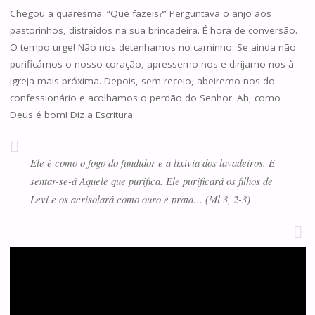
Chegou a quaresma. “Que fazeis?” Perguntava o anjo aos
pastorinhos, distraídos na sua brincadeira. É hora de conversão.
O tempo urge! Não nos detenhamos no caminho. Se ainda não
purificámos o nosso coração, apressemo-nos e dirijamo-nos à
igreja mais próxima. Depois, sem receio, abeiremo-nos do
confessionário e acolhamos o perdão do Senhor. Ah, como
Deus é bom! Diz a Escritura:
Ele é como o fogo do fundidor e a lixívia dos lavadeiros. E
sentar-se-á Aquele que purifica. Ele purificará os filhos de
Levi e os acrisolará como ouro e prata… (Ml 3, 2-3)