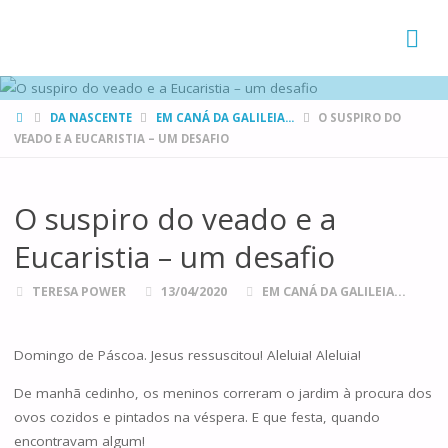
FAMÍLIAS
DE CANÁ
HOME
DA NASCENTE
EM CANÁ DA GALILEIA...
O SUSPIRO DO
VEADO E A EUCARISTIA – UM DESAFIO
O suspiro do veado e a
Eucaristia – um desafio
TERESA POWER
13/04/2020
EM CANÁ DA GALILEIA...
Domingo de Páscoa. Jesus ressuscitou! Aleluia! Aleluia!
De manhã cedinho, os meninos correram o jardim à procura dos
ovos cozidos e pintados na véspera. E que festa, quando
encontravam algum!