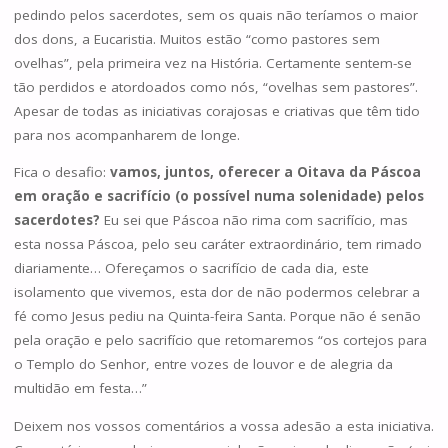
pedindo pelos sacerdotes, sem os quais não teríamos o maior
dos dons, a Eucaristia. Muitos estão “como pastores sem
ovelhas”, pela primeira vez na História. Certamente sentem-se
tão perdidos e atordoados como nós, “ovelhas sem pastores”.
Apesar de todas as iniciativas corajosas e criativas que têm tido
para nos acompanharem de longe.
Fica o desafio:
vamos, juntos, oferecer a Oitava da Páscoa
em oração e sacrifício (o possível numa solenidade) pelos
sacerdotes?
Eu sei que Páscoa não rima com sacrifício, mas
esta nossa Páscoa, pelo seu caráter extraordinário, tem rimado
diariamente… Ofereçamos o sacrifício de cada dia, este
isolamento que vivemos, esta dor de não podermos celebrar a
fé como Jesus pediu na Quinta-feira Santa. Porque não é senão
pela oração e pelo sacrifício que retomaremos “os cortejos para
o Templo do Senhor, entre vozes de louvor e de alegria da
multidão em festa…”
Deixem nos vossos comentários a vossa adesão a esta iniciativa.