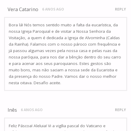
Vera Catarino
6 ANOS AGO
REPLY
Bora lá! Nós temos sentido muito a falta da eucarística, da
nossa Igreja Paroquial e de visitar a Nossa Senhora da
Visitação, a quem é dedicada a Igreja de Alvorninha (Caldas
da Rainha). Falamos com o nosso pároco com frequência e
já passou algumas vezes pela nossa casa e pelas ruas da
nossa paróquia, para nos dar a bênção dentro do seu carro
e para acenar aos seus paroquianos. Estes gestos são
muito bons, mas não saciam a nossa sede da Eucaristia e
da presença do nosso Padre. Vamos dar o nosso melhor
nesta oitava. Desafio aceite.
Inês
6 ANOS AGO
REPLY
Feliz Páscoa! Aleluia! Vi a vigília pascal do Vaticano e