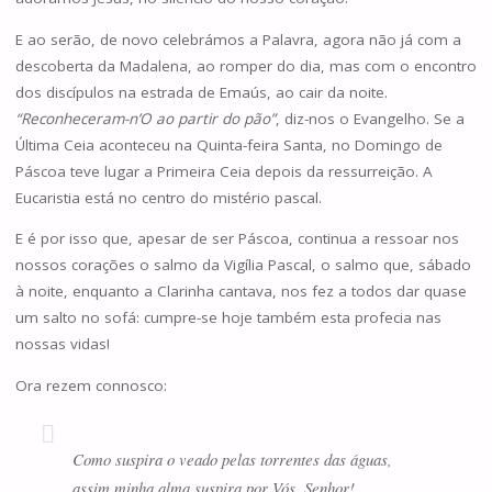
E ao serão, de novo celebrámos a Palavra, agora não já com a
descoberta da Madalena, ao romper do dia, mas com o encontro
dos discípulos na estrada de Emaús, ao cair da noite.
“Reconheceram-n’O ao partir do pão”
, diz-nos o Evangelho. Se a
Última Ceia aconteceu na Quinta-feira Santa, no Domingo de
Páscoa teve lugar a Primeira Ceia depois da ressurreição. A
Eucaristia está no centro do mistério pascal.
E é por isso que, apesar de ser Páscoa, continua a ressoar nos
nossos corações o salmo da Vigília Pascal, o salmo que, sábado
à noite, enquanto a Clarinha cantava, nos fez a todos dar quase
um salto no sofá: cumpre-se hoje também esta profecia nas
nossas vidas!
Ora rezem connosco:
Como suspira o veado pelas torrentes das águas,
assim minha alma suspira por Vós, Senhor!