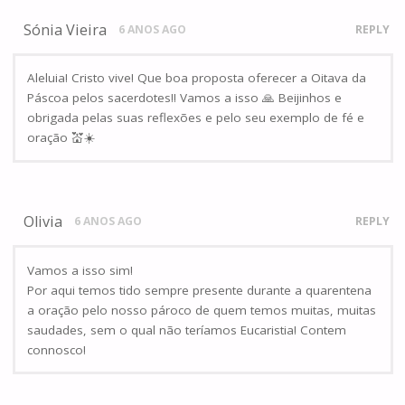
Sónia Vieira
6 ANOS AGO
REPLY
Aleluia! Cristo vive! Que boa proposta oferecer a Oitava da
Páscoa pelos sacerdotes!! Vamos a isso 🙏 Beijinhos e
obrigada pelas suas reflexões e pelo seu exemplo de fé e
oração 💒☀️
Olivia
6 ANOS AGO
REPLY
Vamos a isso sim!
Por aqui temos tido sempre presente durante a quarentena
a oração pelo nosso pároco de quem temos muitas, muitas
saudades, sem o qual não teríamos Eucaristia! Contem
connosco!