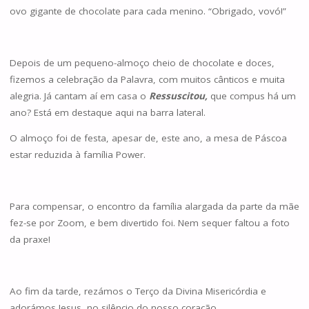
ovo gigante de chocolate para cada menino. “Obrigado, vovó!”
Depois de um pequeno-almoço cheio de chocolate e doces,
fizemos a celebração da Palavra, com muitos cânticos e muita
alegria. Já cantam aí em casa o
Ressuscitou,
que compus há um
ano? Está em destaque aqui na barra lateral.
O almoço foi de festa, apesar de, este ano, a mesa de Páscoa
estar reduzida à família Power.
Para compensar, o encontro da família alargada da parte da mãe
fez-se por Zoom, e bem divertido foi. Nem sequer faltou a foto
da praxe!
Ao fim da tarde, rezámos o Terço da Divina Misericórdia e
adorámos Jesus, no silêncio do nosso coração.