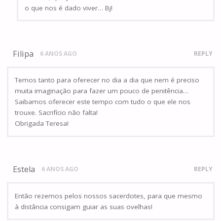
o que nos é dado viver… Bj!
Filipa
6 ANOS AGO
REPLY
Temos tanto para oferecer no dia a dia que nem é preciso
muita imaginação para fazer um pouco de penitência…
Saibamos oferecer este tempo com tudo o que ele nos
trouxe. Sacrifício não falta!
Obrigada Teresa!
Estela
6 ANOS AGO
REPLY
Então rezemos pelos nossos sacerdotes, para que mesmo
à distância consigam guiar as suas ovelhas!