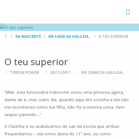
FAMÍLIAS
DE CANÁ
HOME
DA NASCENTE
EM CANÁ DA GALILEIA...
O TEU SUPERIOR
O teu superior
TERESA POWER
20/11/2017
EM CANÁ DA GALILEIA...
“Mãe, esta funcionária tratou-me como uma princesa agora,
diante de ti, mas outro dia, quando aqui vim sozinha e ela não
me reconheceu como tua filha, não foi a mesma coisa, nem
sequer parecido…”
A Clarinha e eu acabávamos de sair da escola que ambas
frequentamos – ela como aluna do 11º ano, eu como