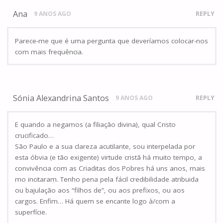
Ana
9 ANOS AGO
REPLY
Parece-me que é uma pergunta que deveríamos colocar-nos
com mais frequência.
Sónia Alexandrina Santos
9 ANOS AGO
REPLY
E quando a negamos (a filiação divina), qual Cristo
crucificado…
São Paulo e a sua clareza acutilante, sou interpelada por
esta óbvia (e tão exigente) virtude cristã há muito tempo, a
convivência com as Criaditas dos Pobres há uns anos, mais
mo incitaram. Tenho pena pela fácil credibilidade atribuida
ou bajulação aos “filhos de”, ou aos prefixos, ou aos
cargos. Enfim… Há quem se encante logo à/com a
superfície.