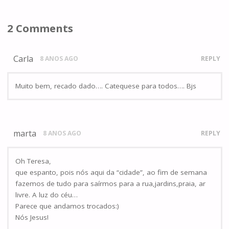
2 Comments
Carla
8 ANOS AGO
REPLY
Muito bem, recado dado…. Catequese para todos…. Bjs
marta
8 ANOS AGO
REPLY
Oh Teresa,
que espanto, pois nós aqui da “cidade”, ao fim de semana
fazemos de tudo para saírmos para a rua,jardins,praia, ar
livre. A luz do céu…
Parece que andamos trocados:)
Nós Jesus!