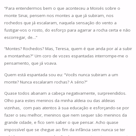
“Para entendermos bem o que aconteceu a Moisés sobre o
monte Sinai, pensem nos montes a que já subiram, nos
rochedos que já escalaram, naquela sensação do vento a
fustigar-vos o rosto, do esforço para agarrar a rocha certa e não
escorregar, de…”
“Montes? Rochedos? Mas, Teresa, quem é que anda por aí a subir
a montanhas?” Um coro de vozes espantadas interrompe-me o
pensamento, que já voava.
Quem está espantada sou eu: “Vocês nunca subiram a um
monte? Nunca escalaram rochas? A sério?”
Quase todos abanam a cabeça negativamente, surpreendidos.
Olho para estes meninos da minha aldeia ou das aldeias
vizinhas, com pais atentos à sua educação e esforçando-se por
fazer o seu melhor, meninos que nem sequer são meninos da
grande cidade, e fico sem saber o que pensar. Acho quase
impossível que se chegue ao fim da infância sem nunca se ter