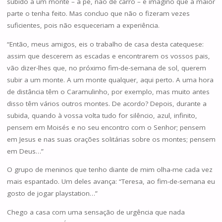
subido a um monte – a pé, não de carro – e imagino que a maior
parte o tenha feito. Mas concluo que não o fizeram vezes
suficientes, pois não esqueceriam a experiência.
“Então, meus amigos, eis o trabalho de casa desta catequese:
assim que descerem as escadas e encontrarem os vossos pais,
vão dizer-lhes que, no próximo fim-de-semana de sol, querem
subir a um monte. A um monte qualquer, aqui perto. A uma hora
de distância têm o Caramulinho, por exemplo, mas muito antes
disso têm vários outros montes. De acordo? Depois, durante a
subida, quando à vossa volta tudo for silêncio, azul, infinito,
pensem em Moisés e no seu encontro com o Senhor; pensem
em Jesus e nas suas orações solitárias sobre os montes; pensem
em Deus…”
O grupo de meninos que tenho diante de mim olha-me cada vez
mais espantado. Um deles avança: “Teresa, ao fim-de-semana eu
gosto de jogar playstation…”
Chego a casa com uma sensação de urgência que nada