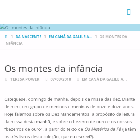
FAMÍLIAS
DE CANÁ
HOME
DA NASCENTE
EM CANÁ DA GALILEIA...
OS MONTES DA
INFÂNCIA
Os montes da infância
TERESA POWER
07/03/2018
EM CANÁ DA GALILEIA...
Catequese, domingo de manhã, depois da missa das dez. Diante
de mim, um grupo de meninos e meninas de onze e doze anos.
Hoje falamos sobre os Dez Mandamentos, a propósito da leitura
da missa desta manhã, e sobre o bezerro de ouro e os nossos
“bezerros de ouro”, a partir do texto de
Os Mistérios da Fé
(já têm
os três livros desta coleção, que eu escrevi?).