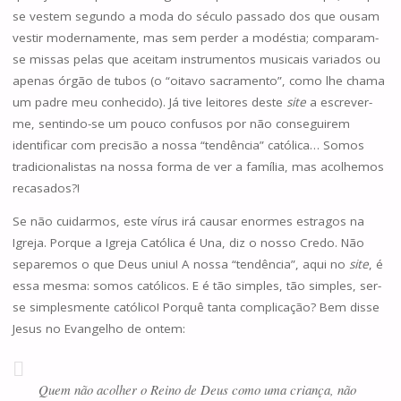
se vestem segundo a moda do século passado dos que ousam
vestir modernamente, mas sem perder a modéstia; comparam-
se missas pelas que aceitam instrumentos musicais variados ou
apenas órgão de tubos (o “oitavo sacramento”, como lhe chama
um padre meu conhecido). Já tive leitores deste
site
a escrever-
me, sentindo-se um pouco confusos por não conseguirem
identificar com precisão a nossa “tendência” católica… Somos
tradicionalistas na nossa forma de ver a família, mas acolhemos
recasados?!
Se não cuidarmos, este vírus irá causar enormes estragos na
Igreja. Porque a Igreja Católica é Una, diz o nosso Credo. Não
separemos o que Deus uniu! A nossa “tendência”, aqui no
site
, é
essa mesma: somos católicos. E é tão simples, tão simples, ser-
se simplesmente católico! Porquê tanta complicação? Bem disse
Jesus no Evangelho de ontem:
Quem não acolher o Reino de Deus como uma criança, não