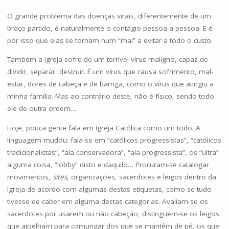
O grande problema das doenças virais, diferentemente de um
braço partido, é naturalmente o contágio pessoa a pessoa. E é
por isso que elas se tornam num “mal” a evitar a todo o custo.
Também a Igreja sofre de um terrível vírus maligno, capaz de
dividir, separar, destruir. É um vírus que causa sofrimento, mal-
estar, dores de cabeça e de barriga, como o vírus que atingiu a
minha família. Mas ao contrário deste, não é físico, sendo todo
ele de outra ordem…
Hoje, pouca gente fala em Igreja Católica como um todo. A
linguagem mudou: fala-se em “católicos progressistas”, “católicos
tradicionalistas”, “ala conservadora”, “ala progressista”, os “ultra”
alguma coisa, “lobby” disto e daquilo… Procuram-se catalogar
movimentos,
sites
, organizações, sacerdotes e leigos dentro da
Igreja de acordo com algumas destas etiquetas, como se tudo
tivesse de caber em alguma destas categorias. Avaliam-se os
sacerdotes por usarem ou não cabeção, distinguem-se os leigos
que ajoelham para comungar dos que se mantêm de pé, os que