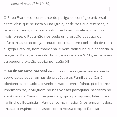
entrará nele. (Mc 10, 16)
O Papa Francisco, consciente do perigo de contágio universal
deste vírus que se instalou na Igreja, pede-nos que rezemos, e
rezemos muito, muito mais do que fazemos até agora. E vai
mais longe: o Papa não nos pede uma oração abstrata ou
difusa, mas uma oração muito concreta, bem conhecida de toda
a Igreja Católica, bem tradicional e bem radical na sua essência: a
oração a Maria, através do Terço, e a oração a S. Miguel, através
da pequena oração escrita por Leão XIII.
O
ensinamento mensal
de outubro debruça-se precisamente
sobre estas duas formas de oração, e as Famílias de Caná,
obedientes em tudo ao Senhor, não querem falhar. Já o leram?
Imprimam-no, divulguem-no nas vossas paróquias, meditem-no
em Aldeia de Caná ou pequenos grupos paroquiais, falem dele
no final da Eucaristia… Vamos, como missionários empenhados,
arrasar o espírito de divisão com a nossa oração familiar!