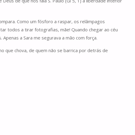
us de que nos fala S. Paulo (Gl 5, 1) a liberdade interior
 compara. Como um fósforo a raspar, os relâmpagos
ar todos a tirar fotografias, mãe! Quando chegar ao céu
os. Apenas a Sara me segurava a mão com força.
o que chova, de quem não se barrica por detrás de