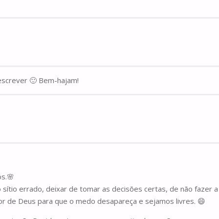
 escrever 🙂 Bem-hajam!
ós.🌸
o sítio errado, deixar de tomar as decisões certas, de não faze
mor de Deus para que o medo desapareça e sejamos livres. 😄