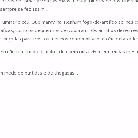
es de tomar a vida nas mãos. É esta a liberdade dos filhos de De
“sempre se fez assim”…
iluminar o céu. Que maravilha! Nenhum fogo-de-artifício se lhes
ráficas, como os pequeninos descobriram. “Os anjinhos devem est
eças lançadas para trás, os meninos contemplavam o céu, extasiad
quem não tem medo da noite, de quem ousa viver em tendas mesm
tem medo de partidas e de chegadas…