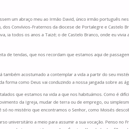
dessem um abraço meu ao Irmão David, único irmão português ne
u, dos Convívios-Fraternos da diocese de Portalegre e Castelo 
, ia todos os anos a Taizé; o de Castelo Branco, onde eu vivia a
é feita de tendas, que nos recordam que estamos aqui de passa
 também acostumado a contemplar a vida a partir do seu mistério
da forma como Deus vai conduzindo a nossa jangada sobre as ág
talados que estamos na vida a que nos habituámos. Como é difícil
ovimento da Igreja, mudar de terra ou de emprego, ou simplesm
é só no mistério que encontramos o Senhor, como Moisés descob
o universitário a meio para assumir a sua vocação. Penso no Fra