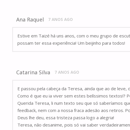
Ana Raquel
7 ANOS AGO
Estive em Taizé há uns anos, com o meu grupo de escuteir
possam ter essa experiência! Um beijinho para todos!
Catarina Silva
7 ANOS AGO
E passou pela cabeça da Teresa, ainda que ao de leve, d
Como é que eu ia viver sem estes belíssimos textos!? P
Querida Teresa, li num texto seu que só saberíamos qu
feedback, nem com a nossa fraca adesão aos retiros. P
Deus lhe deu, essa tristeza passa logo a alegria!
Teresa, não desanime, pois só vai saber verdadeiramen