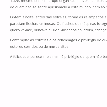
Taizé, mesmo sem um grupo organizado, jovens adultos capaz
de quem não se sente aprisionado a este mundo, nem ao 
Ontem à noite, antes das estrelas, foram os relâmpagos a 
pareciam flechas luminosas. Ou flashes de máquinas fotog
quero vê-las”, brincava a Lúcia. Alinhados no jardim, cab
Contemplar as estrelas e os relâmpagos é privilégio de 
estores corridos ou de muros altos.
A felicidade, parece-me a mim, é privilégio de quem não 