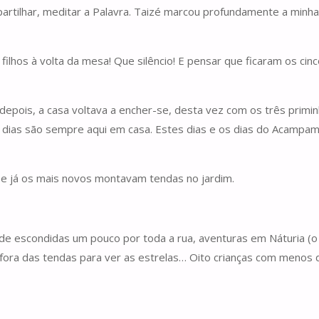
partilhar, meditar a Palavra. Taizé marcou profundamente a minh
 filhos à volta da mesa! Que silêncio! E pensar que ficaram os c
pois, a casa voltava a encher-se, desta vez com os três primin
es dias são sempre aqui em casa. Estes dias e os dias do Acampa
, e já os mais novos montavam tendas no jardim.
os de escondidas um pouco por toda a rua, aventuras em Náturia 
ar fora das tendas para ver as estrelas… Oito crianças com meno