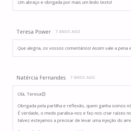
Um abraço e obrigada por mais um lindo texto!
Teresa Power
7 ANOS AGO
Que alegria, os vossos comentários! Assim vale a pena
Natércia Fernandes
7 ANOS AGO
Olá, Teresa😊
Obrigada pela partilha e reflexão, quem ganha somos n
É verdade, o medo paralisa-nos e faz-nos criar raízes n
talvez estejamos a precisar de levar uma injeção do a