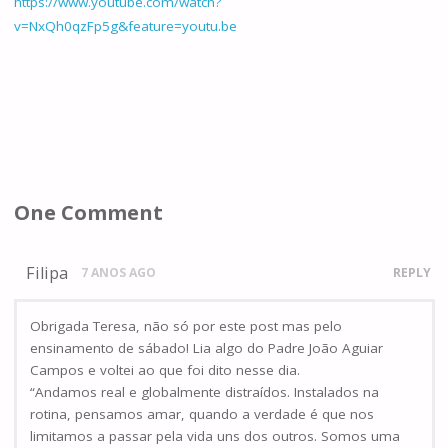
https://www.youtube.com/watch?
v=NxQh0qzFp5g&feature=youtu.be
One Comment
Filipa
7 ANOS AGO
REPLY
Obrigada Teresa, não só por este post mas pelo
ensinamento de sábado! Lia algo do Padre João Aguiar
Campos e voltei ao que foi dito nesse dia.
“Andamos real e globalmente distraídos. Instalados na
rotina, pensamos amar, quando a verdade é que nos
limitamos a passar pela vida uns dos outros. Somos uma