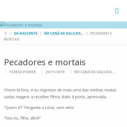
FAMÍLIAS
DE CANÁ
HOME
DA NASCENTE
EM CANÁ DA GALILEIA...
PECADORES E
MORTAIS
Pecadores e mortais
TERESA POWER
20/11/2019
EM CANÁ DA GALILEIA...
Chove lá fora, e eu regresso de mais uma das minhas muitas
curtas viagens a recolher filhos. Bato à porta, apressada.
“Quem é?” Pergunta a Lúcia, sem abrir.
“Sou eu, filha, abre!”