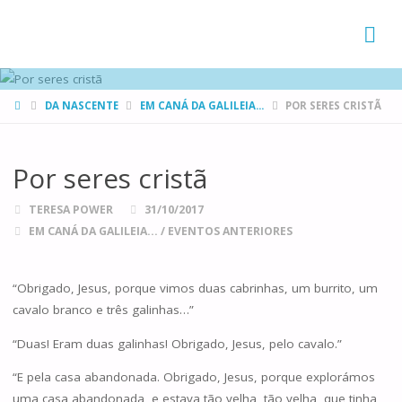
FAMÍLIAS
DE CANÁ
HOME
DA NASCENTE
EM CANÁ DA GALILEIA...
POR SERES CRISTÃ
Por seres cristã
TERESA POWER
31/10/2017
EM CANÁ DA GALILEIA...
/
EVENTOS ANTERIORES
“Obrigado, Jesus, porque vimos duas cabrinhas, um burrito, um
cavalo branco e três galinhas…”
“Duas! Eram duas galinhas! Obrigado, Jesus, pelo cavalo.”
“E pela casa abandonada. Obrigado, Jesus, porque explorámos
uma casa abandonada, e estava tão velha, tão velha, que tinha