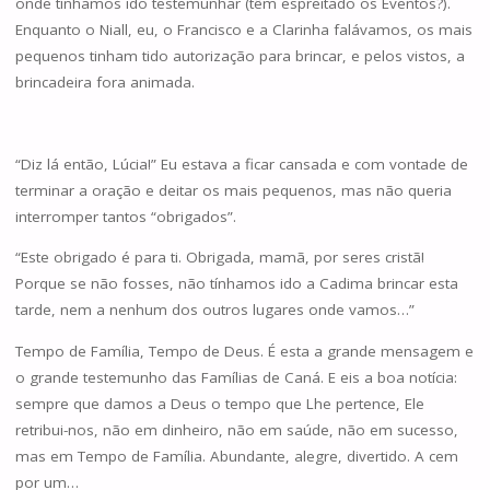
onde tínhamos ido testemunhar (têm espreitado os Eventos?).
Enquanto o Niall, eu, o Francisco e a Clarinha falávamos, os mais
pequenos tinham tido autorização para brincar, e pelos vistos, a
brincadeira fora animada.
“Diz lá então, Lúcia!” Eu estava a ficar cansada e com vontade de
terminar a oração e deitar os mais pequenos, mas não queria
interromper tantos “obrigados”.
“Este obrigado é para ti. Obrigada, mamã, por seres cristã!
Porque se não fosses, não tínhamos ido a Cadima brincar esta
tarde, nem a nenhum dos outros lugares onde vamos…”
Tempo de Família, Tempo de Deus. É esta a grande mensagem e
o grande testemunho das Famílias de Caná. E eis a boa notícia:
sempre que damos a Deus o tempo que Lhe pertence, Ele
retribui-nos, não em dinheiro, não em saúde, não em sucesso,
mas em Tempo de Família. Abundante, alegre, divertido. A cem
por um…