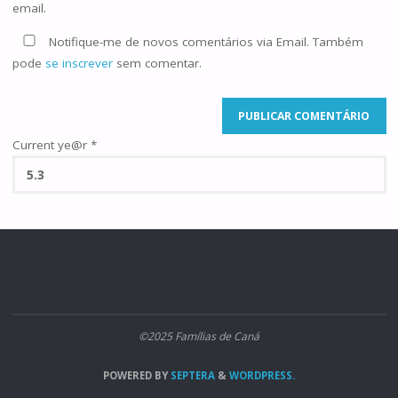
email.
Notifique-me de novos comentários via Email. Também
pode
se inscrever
sem comentar.
Current ye@r
*
©2025 Famílias de Caná
POWERED BY
SEPTERA
&
WORDPRESS.