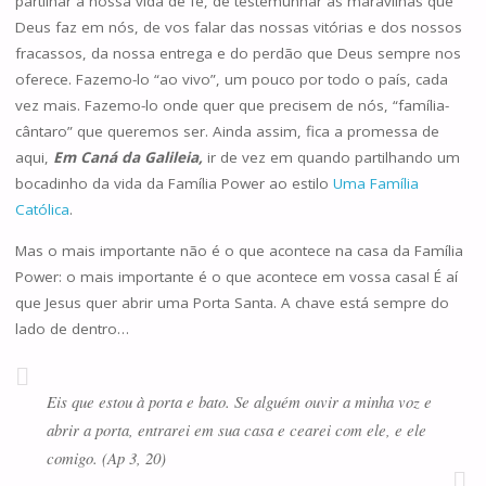
partilhar a nossa vida de fé, de testemunhar as maravilhas que
Deus faz em nós, de vos falar das nossas vitórias e dos nossos
fracassos, da nossa entrega e do perdão que Deus sempre nos
oferece. Fazemo-lo “ao vivo”, um pouco por todo o país, cada
vez mais. Fazemo-lo onde quer que precisem de nós, “família-
cântaro” que queremos ser. Ainda assim, fica a promessa de
aqui,
Em Caná da Galileia,
ir de vez em quando partilhando um
bocadinho da vida da Família Power ao estilo
Uma Família
Católica
.
Mas o mais importante não é o que acontece na casa da Família
Power: o mais importante é o que acontece em vossa casa! É aí
que Jesus quer abrir uma Porta Santa. A chave está sempre do
lado de dentro…
Eis que estou à porta e bato. Se alguém ouvir a minha voz e
abrir a porta, entrarei em sua casa e cearei com ele, e ele
comigo. (Ap 3, 20)