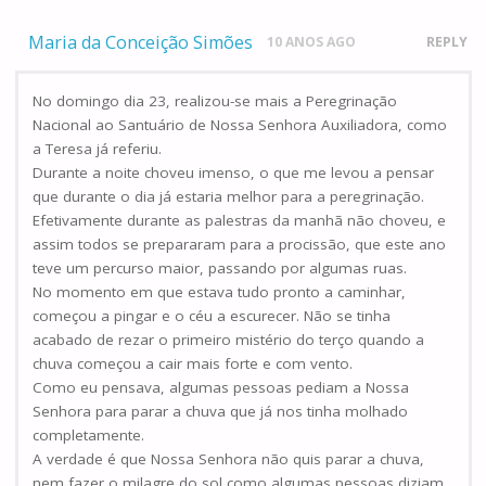
Maria da Conceição Simões
10 ANOS AGO
REPLY
No domingo dia 23, realizou-se mais a Peregrinação
Nacional ao Santuário de Nossa Senhora Auxiliadora, como
a Teresa já referiu.
Durante a noite choveu imenso, o que me levou a pensar
que durante o dia já estaria melhor para a peregrinação.
Efetivamente durante as palestras da manhã não choveu, e
assim todos se prepararam para a procissão, que este ano
teve um percurso maior, passando por algumas ruas.
No momento em que estava tudo pronto a caminhar,
começou a pingar e o céu a escurecer. Não se tinha
acabado de rezar o primeiro mistério do terço quando a
chuva começou a cair mais forte e com vento.
Como eu pensava, algumas pessoas pediam a Nossa
Senhora para parar a chuva que já nos tinha molhado
completamente.
A verdade é que Nossa Senhora não quis parar a chuva,
nem fazer o milagre do sol como algumas pessoas diziam.