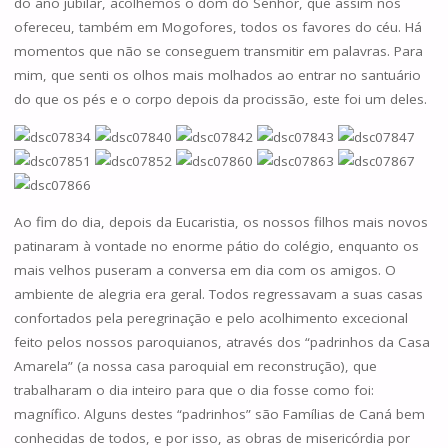
do ano jubilar, acolhemos o dom do Senhor, que assim nos
ofereceu, também em Mogofores, todos os favores do céu. Há
momentos que não se conseguem transmitir em palavras. Para
mim, que senti os olhos mais molhados ao entrar no santuário
do que os pés e o corpo depois da procissão, este foi um deles.
Ao fim do dia, depois da Eucaristia, os nossos filhos mais novos
patinaram à vontade no enorme pátio do colégio, enquanto os
mais velhos puseram a conversa em dia com os amigos. O
ambiente de alegria era geral. Todos regressavam a suas casas
confortados pela peregrinação e pelo acolhimento excecional
feito pelos nossos paroquianos, através dos “padrinhos da Casa
Amarela” (a nossa casa paroquial em reconstrução), que
trabalharam o dia inteiro para que o dia fosse como foi:
magnífico. Alguns destes “padrinhos” são Famílias de Caná bem
conhecidas de todos, e por isso, as obras de misericórdia por