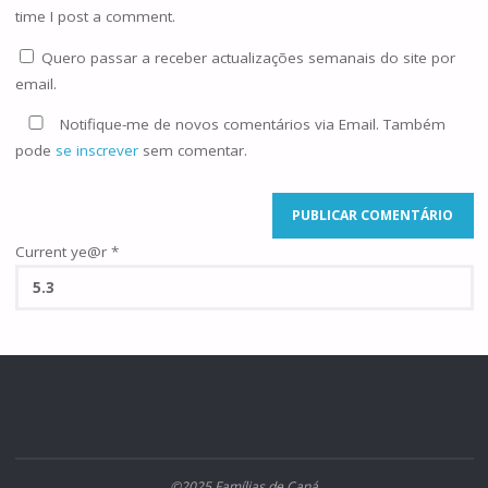
time I post a comment.
Quero passar a receber actualizações semanais do site por
email.
Notifique-me de novos comentários via Email. Também
pode
se inscrever
sem comentar.
Current ye@r
*
©2025 Famílias de Caná