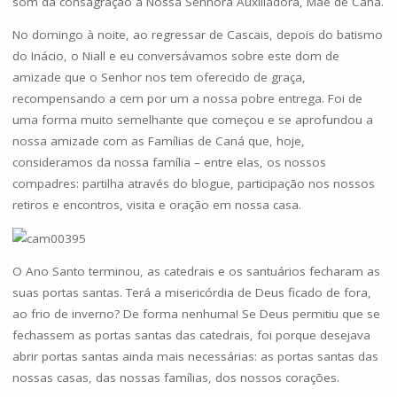
som da consagração a Nossa Senhora Auxiliadora, Mãe de Caná.
No domingo à noite, ao regressar de Cascais, depois do batismo
do Inácio, o Niall e eu conversávamos sobre este dom de
amizade que o Senhor nos tem oferecido de graça,
recompensando a cem por um a nossa pobre entrega. Foi de
uma forma muito semelhante que começou e se aprofundou a
nossa amizade com as Famílias de Caná que, hoje,
consideramos da nossa família – entre elas, os nossos
compadres: partilha através do blogue, participação nos nossos
retiros e encontros, visita e oração em nossa casa.
O Ano Santo terminou, as catedrais e os santuários fecharam as
suas portas santas. Terá a misericórdia de Deus ficado de fora,
ao frio de inverno? De forma nenhuma! Se Deus permitiu que se
fechassem as portas santas das catedrais, foi porque desejava
abrir portas santas ainda mais necessárias: as portas santas das
nossas casas, das nossas famílias, dos nossos corações.