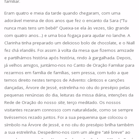
familiar.
Eram quatro e meia da tarde quando chegaram, com uma
adorável menina de dois anos que fez o encanto da Sara (“Tu
nunca mais tens um bebé!” Queixa-se ela às vezes, tão grande
com quatro anos…) e uma boa fogaça para ajudar no lanche. A
Clarinha tinha preparado um delicioso bolo de chocolate, e o Niall
fez chá irlandês. Foi assim à volta da mesa que fizemos amizade
e partilhámos história após história, rindo à gargalhada. Depois,
já velhos amigos, juntámo-nos no Canto de Oração Familiar para
rezarmos em família de famílias, sem pressa, com tudo a que
temos direito nestes tempos de Advento: cânticos e canções
dançadas, Árvore de Jessé, estrelinha no céu do presépio pelas
pequenas renúncias do dia, leituras da missa diária, intenções da
Rede de Oração do nosso
site
, terço meditado. Os nossos
visitantes rezaram connosco com naturalidade, como se sempre
tivéssemos rezado juntos. Foi a sua pequenina que colocou o
símbolo na Árvore de Jessé, e no céu do presépio brilha também
a sua estrelinha. Despedimo-nos com um alegre “até breve” ao