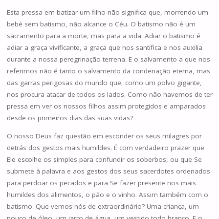
Esta pressa em batizar um filho não significa que, morrendo um
bebé sem batismo, não alcance o Céu. O batismo não é um
sacramento para a morte, mas para a vida. Adiar o batismo é
adiar a graça vivificante, a graça que nos santifica e nos auxilia
durante a nossa peregrinação terrena. E o salvamento a que nos
referimos não é tanto o salvamento da condenação eterna, mas
das garras perigosas do mundo que, como um polvo gigante,
nos procura atacar de todos os lados. Como não havemos de ter
pressa em ver os nossos filhos assim protegidos e amparados
desde os primeiros dias das suas vidas?
O nosso Deus faz questão em esconder os seus milagres por
detrás dos gestos mais humildes. É com verdadeiro prazer que
Ele escolhe os simples para confundir os soberbos, ou que Se
submete à palavra e aos gestos dos seus sacerdotes ordenados
para perdoar os pecados e para Se fazer presente nos mais
humildes dos alimentos, o pão e o vinho. Assim também com o
batismo. Que vemos nós de extraordinário? Uma criança, um
pouco de óleo, um jarro de água, um vestido todo branco. E o