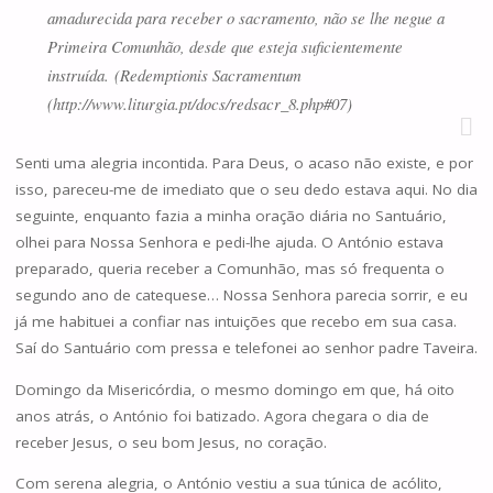
amadurecida para receber o sacramento, não se lhe negue a
Primeira Comunhão, desde que esteja suficientemente
instruída. (
Redemptionis Sacramentum
(http://www.liturgia.pt/docs/redsacr_8.php#07)
Senti uma alegria incontida. Para Deus, o acaso não existe, e por
isso, pareceu-me de imediato que o seu dedo estava aqui. No dia
seguinte, enquanto fazia a minha oração diária no Santuário,
olhei para Nossa Senhora e pedi-lhe ajuda. O António estava
preparado, queria receber a Comunhão, mas só frequenta o
segundo ano de catequese… Nossa Senhora parecia sorrir, e eu
já me habituei a confiar nas intuições que recebo em sua casa.
Saí do Santuário com pressa e telefonei ao senhor padre Taveira.
Domingo da Misericórdia, o mesmo domingo em que, há oito
anos atrás, o António foi batizado. Agora chegara o dia de
receber Jesus, o seu bom Jesus, no coração.
Com serena alegria, o António vestiu a sua túnica de acólito,