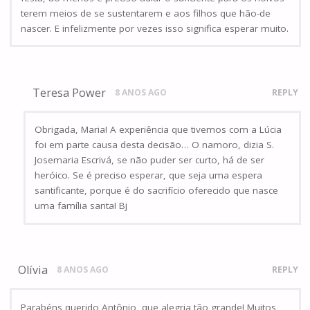
terem meios de se sustentarem e aos filhos que hão-de
nascer. E infelizmente por vezes isso significa esperar muito.
Teresa Power
8 ANOS AGO
REPLY
Obrigada, Maria! A experiência que tivemos com a Lúcia
foi em parte causa desta decisão… O namoro, dizia S.
Josemaria Escrivá, se não puder ser curto, há de ser
heróico. Se é preciso esperar, que seja uma espera
santificante, porque é do sacrifício oferecido que nasce
uma família santa! Bj
Olívia
8 ANOS AGO
REPLY
Parabéns querido Antônio, que alegria tão grande! Muitos