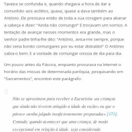
Taveira se confundia e, quando chegava a hora de dar a
comunhão aos acólitos, quase, quase a dava também ao
António. Ele precisava então de toda a sua coragem para abanar
a cabeça e dizer: “Ainda não comungo!” E trocavam um sorriso. A
tentação de avançar nesses momentos era grande, mas o
senhor padre tinha-lhe dito: “António, avisa-me sempre, porque
não seria bonito comungares por eu estar distraído!” O António
sabia-o bem. E a vontade de comungar crescia de dia para dia.
Um pouco antes da Páscoa, enquanto procurava na Internet o
horário das missas de determinada paróquia, pesquisando em
“Sacramentos”, encontrei este parágrafo:
Não se aproximem para receber a Eucaristia «as crianças
que ainda não tiverem atingido a idade da razão» ou que o
pároco «tenha julgado insuficientemente preparadas»
[171]
.
Contudo, quando acontecer que uma criança, de modo
excepcional em relação à idade, seja considerada