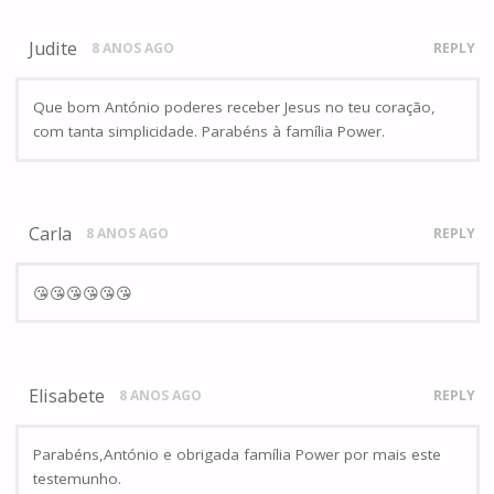
Judite
8 ANOS AGO
REPLY
Que bom António poderes receber Jesus no teu coração,
com tanta simplicidade. Parabéns à família Power.
Carla
8 ANOS AGO
REPLY
😘😘😘😘😘😘
Elisabete
8 ANOS AGO
REPLY
Parabéns,António e obrigada família Power por mais este
testemunho.