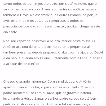
como todos os domingos. Ao peito, um crucifixo novo, que o
senhor padre abençoou. A seu lado, entre os acólitos, estava
também o David. Na assembleia, os outros irmãos, os pais, a
avó, os primos e os tios. E as catequistas. E todos os
paroquianos que o viram nascer, crescer, acolitar, chegar a este
dia santo…
Não sou capaz de descrever a beleza interior desta missa. O
António acolitou durante o batismo de uma pequenina ali
também presente, depois preparou o altar, com a ajuda do David
e da São, a querida amiga que, juntamente com a Lena, o ensina
a acolitar desde o início.
Chegou o grande momento. Com simplicidade, o António
ajoelhou diante do altar, o pai e a mãe a seu lado. O senhor
padre aproximou-se com o David, que segurava a patena. E
levantando a Hóstia Santa, o senhor padre curvou-se até bem
perto do rostinho atento do António e falou-lhe em segredo do