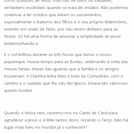
como ocasiões de festa, mas não de luxos ou vaidades,
verdadeiro escândalo quando se trata de cristãos. Não podemos
continuar a ter cristãos que adiam os sacramentos,
especialmente o Batismo dos filhos e o seu próprio Matrimónio,
vivendo em união de facto, por não terem dinheiro para as
festas. Só há uma forma de anunciar a simplicidade de Jesus:
testemunhando-a.
E o sol brilhou durante as três horas que durou o nosso
piquenique. Houve tempo para as Bodas, celebrando à volta das
mesas fartas, cheias das iguarias que a família e os amigos
trouxeram. A Clarinha tinha feito o bolo da Comunhão, com o
carinho e o cuidado que lhe são tão típicos. Estava tão saboroso
quanto bonito!
Quando a chuva veio, reunimo-nos no Canto de Caná para
agradecer a Jesus e à Mãe tantos dons, rezando o Terço. Não há
lugar mais belo no mundo! Já o conhecem?