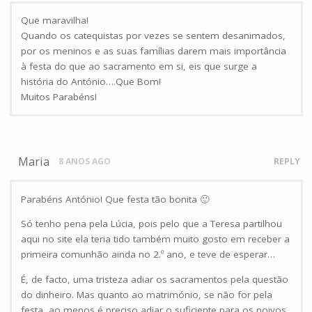
Que maravilha!
Quando os catequistas por vezes se sentem desanimados,
por os meninos e as suas famílias darem mais importância
à festa do que ao sacramento em si, eis que surge a
história do António….Que Bom!
Muitos Parabéns!
Maria
8 ANOS AGO
REPLY
Parabéns António! Que festa tão bonita 🙂
Só tenho pena pela Lúcia, pois pelo que a Teresa partilhou
aqui no site ela teria tido também muito gosto em receber a
primeira comunhão ainda no 2.º ano, e teve de esperar…
É, de facto, uma tristeza adiar os sacramentos pela questão
do dinheiro. Mas quanto ao matrimónio, se não for pela
festa, ao menos é preciso adiar o suficiente para os noivos