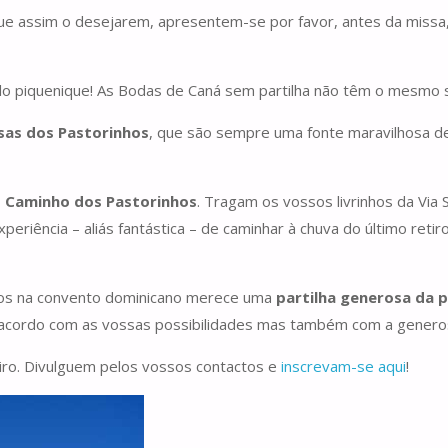
que assim o desejarem, apresentem-se por favor, antes da missa,
o piquenique! As Bodas de Caná sem partilha não têm o mesmo 
sas dos Pastorinhos
, que são sempre uma fonte maravilhosa d
o Caminho dos Pastorinhos
. Tragam os vossos livrinhos da Via 
eriência – aliás fantástica – de caminhar à chuva do último reti
emos na convento dominicano merece uma
partilha generosa da 
 acordo com as vossas possibilidades mas também com a generos
tiro. Divulguem pelos vossos contactos e
inscrevam-se aqui
!