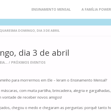
Skip
ENSINAMENTO MENSAL
A FAMÍLIA POWE
to
 QUARESMA DOMINGO, DIA 3 DE ABRIL
content
go, dia 3 de abril
IA...
/
PRÓXIMOS EVENTOS
aminho para morrermos em Ele – leram o Ensinamento Mensal?
máscaras, com muita partilha, brincadeira, alegria e gargalhada
m vontade de receber novos amigos!
ugiados, chegou o medo e chegaram as perguntas: porquê tanto 