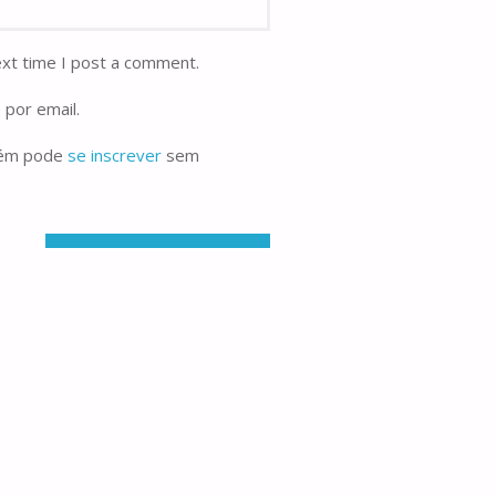
ext time I post a comment.
 por email.
bém pode
se inscrever
sem