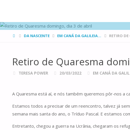
FAMÍLIAS
DE CANÁ
HOME
DA NASCENTE
EM CANÁ DA GALILEIA...
RETIRO DE
Retiro de Quaresma domin
TERESA POWER
20/03/2022
EM CANÁ DA GALILE
A Quaresma está aí, e nós também queremos pôr-nos a c
Estamos todos a precisar de um reencontro, talvez já sem 
semana mais santa do ano, o Tríduo Pascal. E estamos co
Entretanto, chegou a guerra na Ucrânia, chegaram os ref