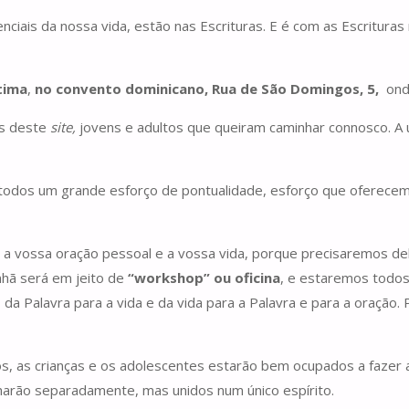
ciais da nossa vida, estão nas Escrituras. E é com as Escritu
tima
,
no
convento dominicano, Rua de São Domingos, 5,
ond
es deste
site,
jovens e adultos que queiram caminhar connosco. A ún
 todos um grande esforço de pontualidade, esforço que oferece
a vossa oração pessoal e a vossa vida, porque precisaremos del
hã será em jeito de
“workshop” ou oficina
, e estaremos todos
da Palavra para a vida e da vida para a Palavra e para a oração. P
 as crianças e os adolescentes estarão bem ocupados a fazer a 
balharão separadamente, mas unidos num único espírito.