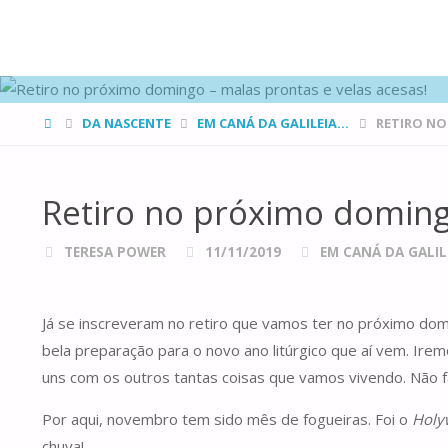
FAMÍLIAS
DE CANÁ
HOME
DA NASCENTE
EM CANÁ DA GALILEIA...
RETIRO NO
Retiro no próximo doming
TERESA POWER
11/11/2019
EM CANÁ DA GALILE
Já se inscreveram no retiro que vamos ter no próximo d
bela preparação para o novo ano litúrgico que aí vem. Ire
uns com os outros tantas coisas que vamos vivendo. Não f
Por aqui, novembro tem sido mês de fogueiras. Foi o
Holy
chuva!