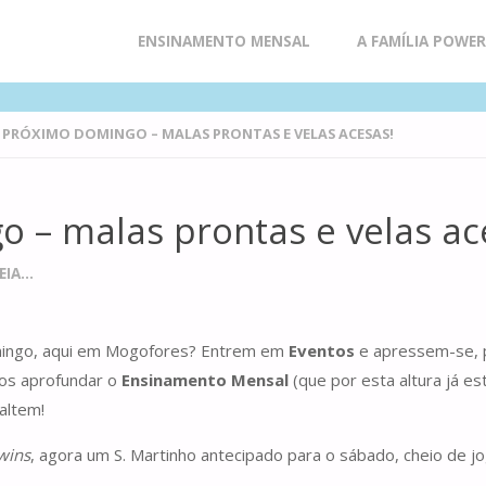
Skip
ENSINAMENTO MENSAL
A FAMÍLIA POWE
to
 PRÓXIMO DOMINGO – MALAS PRONTAS E VELAS ACESAS!
content
o – malas prontas e velas ac
IA...
omingo, aqui em Mogofores? Entrem em
Eventos
e apressem-se, p
mos aprofundar o
Ensinamento Mensal
(que por esta altura já es
altem!
wins
, agora um S. Martinho antecipado para o sábado, cheio de j