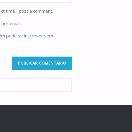
ext time I post a comment.
 por email.
bém pode
se inscrever
sem