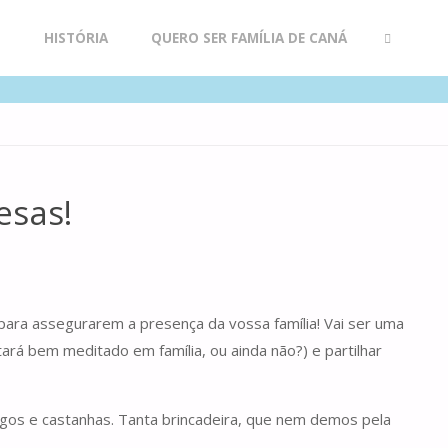
R
HISTÓRIA
QUERO SER FAMÍLIA DE CANÁ
SEARCH
esas!
ara assegurarem a presença da vossa família! Vai ser uma
tará bem meditado em família, ou ainda não?) e partilhar
ogos e castanhas. Tanta brincadeira, que nem demos pela