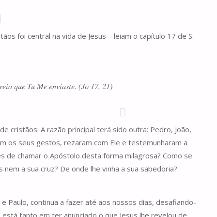
s foi central na vida de Jesus – leiam o capítulo 17 de S.
eia que Tu Me enviaste. (Jo 17, 21)
 cristãos. A razão principal terá sido outra: Pedro, João,
ram os seus gestos, rezaram com Ele e testemunharam a
ções de chamar o Apóstolo desta forma milagrosa? Como se
 nem a sua cruz? De onde lhe vinha a sua sabedoria?
 Paulo, continua a fazer até aos nossos dias, desafiando-
está tanto em ter anunciado o que Jesus lhe revelou de