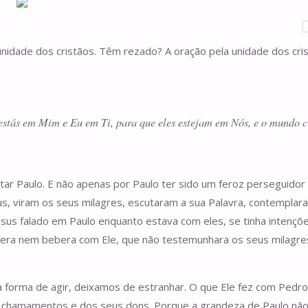
idade dos cristãos. Têm rezado? A oração pela unidade dos cristão
stás em Mim e Eu em Ti, para que eles estejam em Nós, e o mundo cr
tar Paulo. E não apenas por Paulo ter sido um feroz perseguidor de
s, viram os seus milagres, escutaram a sua Palavra, contempla
Jesus falado em Paulo enquanto estava com eles, se tinha inten
mera nem bebera com Ele, que não testemunhara os seus milagres
orma de agir, deixamos de estranhar. O que Ele fez com Pedro e
s chamamentos e dos seus dons. Porque a grandeza de Paulo não 