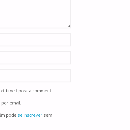
ext time I post a comment.
 por email.
bém pode
se inscrever
sem