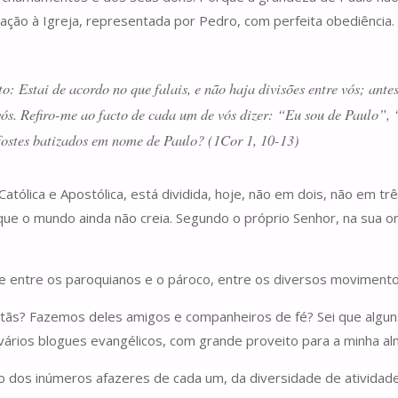
ação à Igreja, representada por Pedro, com perfeita obediência
: Estai de acordo no que falais, e não haja divisões entre vós; ant
 vós. Refiro-me ao facto de cada um de vós dizer: “Eu sou de Paulo”
 fostes batizados em nome de Paulo? (1Cor 1, 10-13)
Católica e Apostólica, está dividida, hoje, não em dois, não em t
que o mundo ainda não creia. Segundo o próprio Senhor, na sua or
e entre os paroquianos e o pároco, entre os diversos movimento
tãs? Fazemos deles amigos e companheiros de fé? Sei que alguns
 vários blogues evangélicos, com grande proveito para a minha al
dos inúmeros afazeres de cada um, da diversidade de atividades,