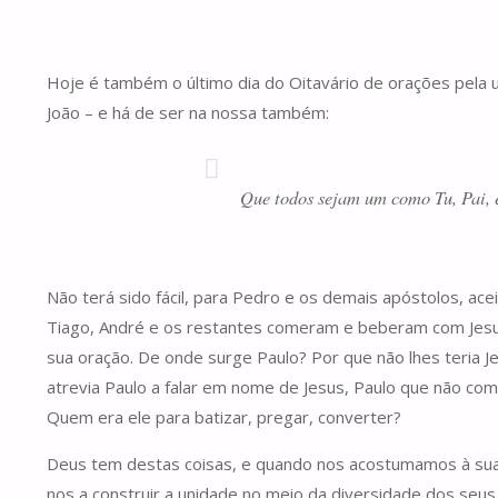
Hoje é também o último dia do Oitavário de orações pela un
João – e há de ser na nossa também:
Que todos sejam um como Tu, Pai, e
Não terá sido fácil, para Pedro e os demais apóstolos, acei
Tiago, André e os restantes comeram e beberam com Jesu
sua oração. De onde surge Paulo? Por que não lhes teria 
atrevia Paulo a falar em nome de Jesus, Paulo que não co
Quem era ele para batizar, pregar, converter?
Deus tem destas coisas, e quando nos acostumamos à sua f
nos a construir a unidade no meio da diversidade dos seu