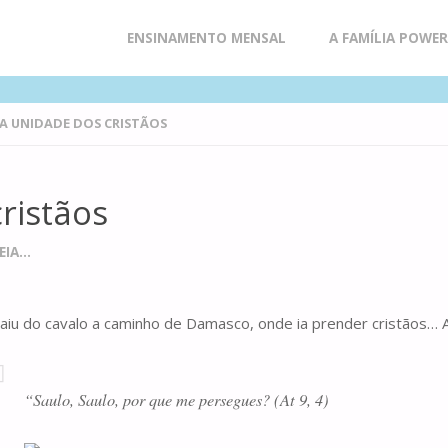
Skip
ENSINAMENTO MENSAL
A FAMÍLIA POWE
to
E A UNIDADE DOS CRISTÃOS
content
ristãos
IA...
 caiu do cavalo a caminho de Damasco, onde ia prender cristãos…
“Saulo, Saulo, por que me persegues? (At 9, 4)