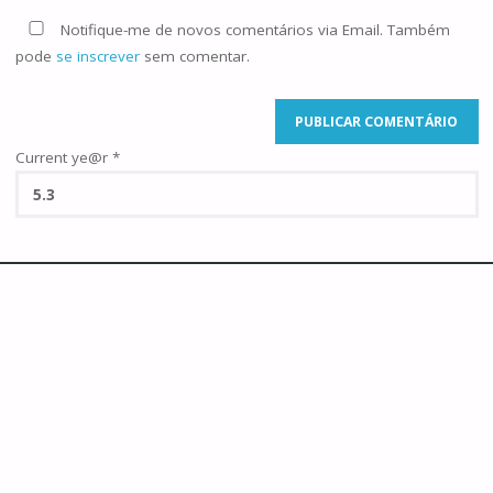
Notifique-me de novos comentários via Email. Também
pode
se inscrever
sem comentar.
Current ye@r
*
©2025 Famílias de Caná
POWERED BY
SEPTERA
&
WORDPRESS.