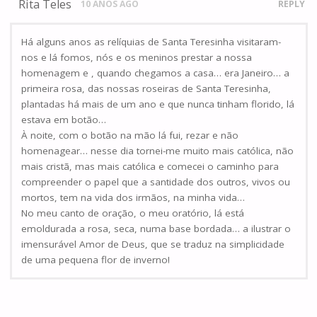
Rita Teles
10 ANOS AGO
REPLY
Há alguns anos as relíquias de Santa Teresinha visitaram-
nos e lá fomos, nós e os meninos prestar a nossa
homenagem e , quando chegamos a casa… era Janeiro… a
primeira rosa, das nossas roseiras de Santa Teresinha,
plantadas há mais de um ano e que nunca tinham florido, lá
estava em botão…
À noite, com o botão na mão lá fui, rezar e não
homenagear… nesse dia tornei-me muito mais católica, não
mais cristã, mas mais católica e comecei o caminho para
compreender o papel que a santidade dos outros, vivos ou
mortos, tem na vida dos irmãos, na minha vida…
No meu canto de oração, o meu oratório, lá está
emoldurada a rosa, seca, numa base bordada… a ilustrar o
imensurável Amor de Deus, que se traduz na simplicidade
de uma pequena flor de inverno!