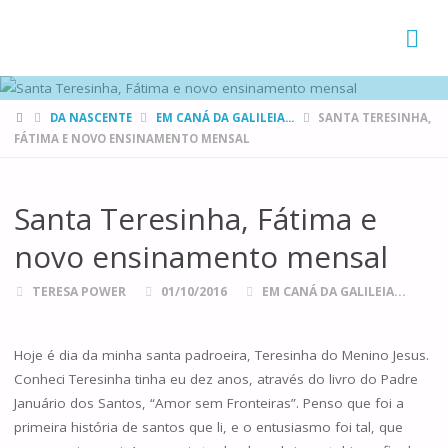
FAMÍLIAS
DE CANÁ
HOME
DA NASCENTE
EM CANÁ DA GALILEIA...
SANTA TERESINHA,
FÁTIMA E NOVO ENSINAMENTO MENSAL
Santa Teresinha, Fátima e
novo ensinamento mensal
TERESA POWER
01/10/2016
EM CANÁ DA GALILEIA...
Hoje é dia da minha santa padroeira, Teresinha do Menino Jesus.
Conheci Teresinha tinha eu dez anos, através do livro do Padre
Januário dos Santos, “Amor sem Fronteiras”. Penso que foi a
primeira história de santos que li, e o entusiasmo foi tal, que