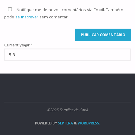
Notifique-me de novos comentários via Email. Também
pode
se inscrever
sem comentar.
Current ye@r
*
©2025 Famílias de Caná
POWERED BY
SEPTERA
&
WORDPRESS.