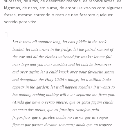
sucessos, de lutas, de desentendimentos, de reconciliações, de
lágrimas, de risos, em suma, de amor. Deixo-vos com algumas
frases, mesmo correndo o risco de não fazerem qualquer
sentido para vós:
Let it snow all summer long, let cats piddle in the sock
basket, let ants crawl in the fridge, let the petrol run out of
the car and all the clothes unironed for weeks; let me fall
over lego and you over marbles and let cats be born over
and over again; let a child knock over your favourite statue
and decapitate the Holy Child’s image; let a million leaks
appear in the garden; let it all happen together if it wants to
but nothing nothing nothing will ever separate me from you.
(Ainda que neve o verão inteiro, que os gatos façam chichi
no cesto das meias, que as formigas rastejem pelo
frigorífico, que o gasóleo acabe no carro, que as roupas
fiquem por passar durante semanas; ainda que eu tropece