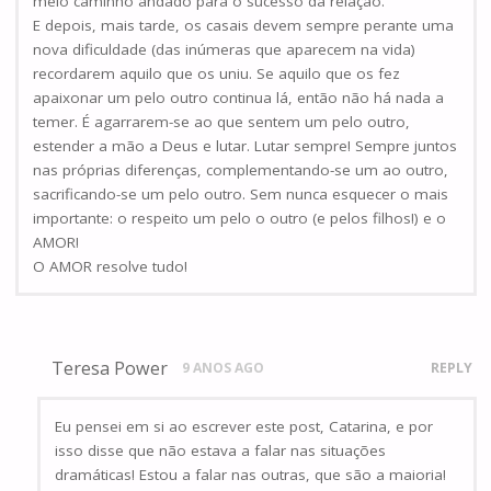
meio caminho andado para o sucesso da relação.
E depois, mais tarde, os casais devem sempre perante uma
nova dificuldade (das inúmeras que aparecem na vida)
recordarem aquilo que os uniu. Se aquilo que os fez
apaixonar um pelo outro continua lá, então não há nada a
temer. É agarrarem-se ao que sentem um pelo outro,
estender a mão a Deus e lutar. Lutar sempre! Sempre juntos
nas próprias diferenças, complementando-se um ao outro,
sacrificando-se um pelo outro. Sem nunca esquecer o mais
importante: o respeito um pelo o outro (e pelos filhos!) e o
AMOR!
O AMOR resolve tudo!
Teresa Power
9 ANOS AGO
REPLY
Eu pensei em si ao escrever este post, Catarina, e por
isso disse que não estava a falar nas situações
dramáticas! Estou a falar nas outras, que são a maioria!