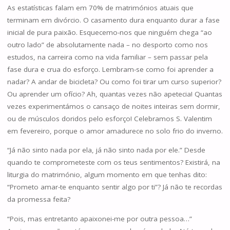
As estatísticas falam em 70% de matrimónios atuais que
terminam em divórcio. O casamento dura enquanto durar a fase
inicial de pura paixão. Esquecemo-nos que ninguém chega “ao
outro lado” de absolutamente nada – no desporto como nos
estudos, na carreira como na vida familiar – sem passar pela
fase dura e crua do esforço. Lembram-se como foi aprender a
nadar? A andar de bicicleta? Ou como foi tirar um curso superior?
Ou aprender um ofício? Ah, quantas vezes não apetecia! Quantas
vezes experimentámos o cansaço de noites inteiras sem dormir,
ou de músculos doridos pelo esforço! Celebramos S. Valentim
em fevereiro, porque o amor amadurece no solo frio do inverno.
“Já não sinto nada por ela, já não sinto nada por ele.” Desde
quando te comprometeste com os teus sentimentos? Existirá, na
liturgia do matrimónio, algum momento em que tenhas dito:
“Prometo amar-te enquanto sentir algo por ti”? Já não te recordas
da promessa feita?
“Pois, mas entretanto apaixonei-me por outra pessoa…”