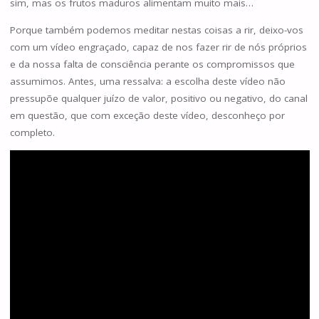
sim, mas os frutos maduros alimentam muito mais…
Porque também podemos meditar nestas coisas a rir, deixo-vos
com um vídeo engraçado, capaz de nos fazer rir de nós próprios
e da nossa falta de consciência perante os compromissos que
assumimos. Antes, uma ressalva: a escolha deste vídeo não
pressupõe qualquer juízo de valor, positivo ou negativo, do canal
em questão, que com exceção deste vídeo, desconheço por
completo.