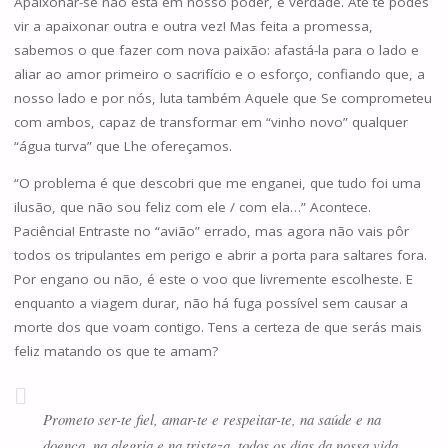
Apaixonar-se não está em nosso poder, é verdade. Até te podes
vir a apaixonar outra e outra vez! Mas feita a promessa,
sabemos o que fazer com nova paixão: afastá-la para o lado e
aliar ao amor primeiro o sacrifício e o esforço, confiando que, a
nosso lado e por nós, luta também Aquele que Se comprometeu
com ambos, capaz de transformar em “vinho novo” qualquer
“água turva” que Lhe ofereçamos.
“O problema é que descobri que me enganei, que tudo foi uma
ilusão, que não sou feliz com ele / com ela…” Acontece.
Paciência! Entraste no “avião” errado, mas agora não vais pôr
todos os tripulantes em perigo e abrir a porta para saltares fora.
Por engano ou não, é este o voo que livremente escolheste. E
enquanto a viagem durar, não há fuga possível sem causar a
morte dos que voam contigo. Tens a certeza de que serás mais
feliz matando os que te amam?
Prometo ser-te fiel, amar-te e respeitar-te, na saúde e na
doença, na alegria e na tristeza, todos os dias da nossa vida.