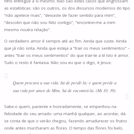
filho entregue a si mesmo. Não são estes casos que engrossam
as estatísticas: são os outros, os dos discursos modernos do tipo
“não apetece mais”, “deixaste de fazer sentido para mim”,
“descobri que não sou feliz contigo”, “encontrei-me a mim
mesmo noutra relação”.
O verdadeiro amor é sempre até ao fim. Ainda que custe. Ainda
que já não sinta. Ainda que esteja a “trair os meus sentimentos” –
antes “trair os meus sentimentos” do que trair-te a ti! Isto é amor.
Tudo o resto é fantasia. Não sou eu que o digo, é Jesus:
Quem procura a sua vida, há de perdê-la; e quem perde a
sua vida por amor de Mim, há de encontrá-la. (Mt 10, 39)
Sabe-o quem, paciente e honradamente, se empenhou na
felicidade do seu amado: uma manhã qualquer, ao acordar, dá-
se conta de que o verão chegou, fazendo amadurecer os frutos
onde antes murcharam as flores. O tempo das flores foi belo,