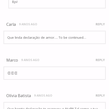
Bjs!
Carla
9 ANOS AGO
REPLY
Que linda declaração de amor…. To be continued…
Marco
9 ANOS AGO
REPLY
👏👏👏
Olívia Batista
9 ANOS AGO
REPLY
Que bonita declaração te escreveu o Niall!!! Tal como a tua…