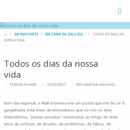
FAMÍLIAS
DE CANÁ
HOME
DA NASCENTE
EM CANÁ DA GALILEIA...
TODOS OS DIAS DA
NOSSA VIDA
Todos os dias da nossa
vida
TERESA POWER
21/02/2017
EM CANÁ DA GALILEIA...
Num dia especial, o Niall escreveu-me um postal que me fez rir à
gargalhada. Está cheio de brincadeiras que só nós os dois
entendemos, “piadas privadas” construídas ao longo de vinte
anos de esforço, de desafio, de problemas, de falhas, de