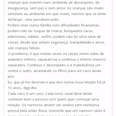
crianças que viverem num ambiente de desrespeito, de
insegurança, sem paz e sem amor. As crianças são muito
sensíveis ao ambiente em que vivem, mesmo que se tente
disfarçar….elas percebem tudo.
Podem viver numa família com dificuldades financeiras,
podem não ter roupas de marca, brinquedos caros,
telemóveis, tablets…enfim, podem não ter uma série de
coisas, desde que sintam segurança, tranquilidade e amor,
são crianças felizes.
O problema, é que muitas vezes os casais vivem vidas de
autentico inferno, separam-se e continua o inferno mesmo
separados. Continua o desrespeito a a maledicência um
contra o outro, arrastando os filhos para um caos ainda
pior.
Eu, que já me divorciei e que vivo numa nova relação há já
15 anos, digo-lhe:
Cada caso é um caso. Cada novo casal deve tentar
conhecer bem a pessoa com quem quer começar uma
relação. Os namoros devem ser vividos sem nenhuma
pressa pela união física, concordo que um namoro casto é