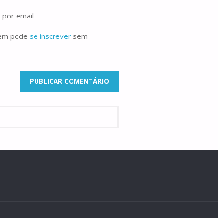
 por email.
bém pode
se inscrever
sem