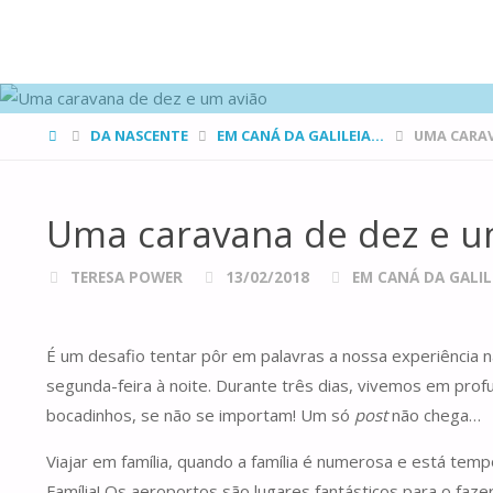
FAMÍLIAS
DE CANÁ
HOME
DA NASCENTE
EM CANÁ DA GALILEIA...
UMA CARAV
Uma caravana de dez e u
TERESA POWER
13/02/2018
EM CANÁ DA GALILE
É um desafio tentar pôr em palavras a nossa experiência n
segunda-feira à noite. Durante três dias, vivemos em pro
bocadinhos, se não se importam! Um só
post
não chega…
Viajar em família, quando a família é numerosa e está tem
Família! Os aeroportos são lugares fantásticos para o faze