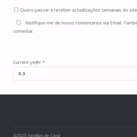
Quero passar a receber actualizações semanais do site
Notifique-me de novos comentários via Email. Tam
comentar.
Current ye@r
*
©2025 Famílias de Caná