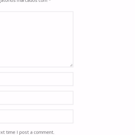
gatórios marcados com
*
ext time I post a comment.