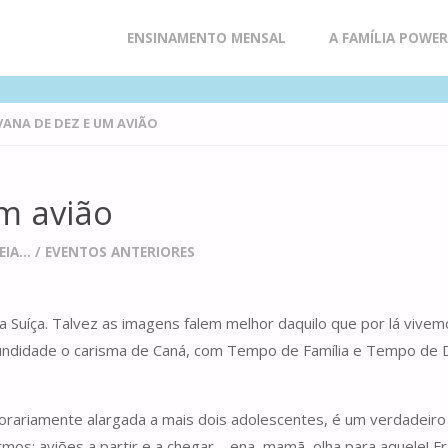
Skip
ENSINAMENTO MENSAL
A FAMÍLIA POWE
to
ANA DE DEZ E UM AVIÃO
content
m avião
IA...
/
EVENTOS ANTERIORES
a Suíça. Talvez as imagens falem melhor daquilo que por lá vive
fundidade o carisma de Caná, com Tempo de Família e Tempo de D
porariamente alargada a mais dois adolescentes, é um verdadeir
rmos: aviões a partir e a chegar – ena, mamã, olha para aquele! 