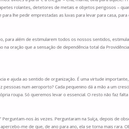
tapetes rolantes, detetores de metais e objetos perigosos – qua
 para lhe pedir emprestadas as luvas para levar para casa, para 
laro, para além de estimularem todos os nossos sentidos, estimu
ação na oração que a sensação de dependência total da Providênc
ia e ajuda ao sentido de organização. É uma virtude importante,
ez pessoas num aeroporto? Cada pequenino dá a mão a um crescid
pria roupa. Só queremos levar o essencial. O resto não faz falta
Perguntam-nos às vezes. Perguntaram na Suíça, depois de obse
apercebo-me de que, de ano para ano, ela se torna mais rara. O