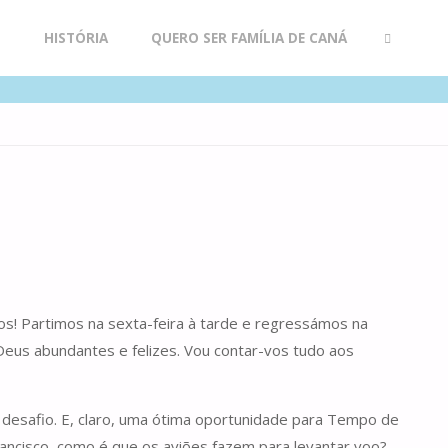
R
HISTÓRIA
QUERO SER FAMÍLIA DE CANÁ
SEARCH
mos! Partimos na sexta-feira à tarde e regressámos na
eus abundantes e felizes. Vou contar-vos tudo aos
o desafio. E, claro, uma ótima oportunidade para Tempo de
Francisco, como é que os aviões fazem para levantar voo?