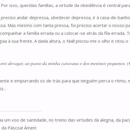
or isso, queridas famílias, a virtude da obediência é central para
 preciso andar depressa, obedecer depressa, ir à casa-de-banho
pressa. Mas mesmo com tanta pressa, foi preciso acertar o nosso
companhar a família errada ou a colocar-se atrás da fila errada.
ia à sua frente. A dada altura, o Niall piscou-me o olho e citou o
rei devagar, ao passo da minha caravana e dos meninos pequenos. (
ente e empurrando os de trás para que ninguém perca o ritmo, m
liz…
 um voo de santidade, no treino das virtudes da alegria, da paci
o da Páscoa! Ámen!