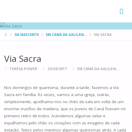
FAMÍLIAS
DE CANÁ
HOME
DA NASCENTE
EM CANÁ DA GALILEIA...
VIA SACRA
Via Sacra
TERESA POWER
23/03/2017
EM CANÁ DA GALILEIA...
Nos domingos de quaresma, durante a tarde, fazemos a Via
Sacra em família. Às vezes, vamos a uma igreja, outras,
simplesmente, ajoelhamo-nos no chão da sala em volta de um
enorme crucifixo de madeira, que os Jovens de Caná fizeram no
primeiro retiro de todos. Acendemos algumas velas e
espalhamos pelo chão os corações com as imagens de cada
estação, feitos pelos meninos algumas quaresmas atrás. A cada