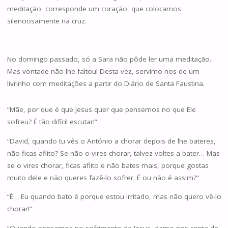
meditação, corresponde um coração, que colocamos
silenciosamente na cruz.
No domingo passado, só a Sara não pôde ler uma meditação.
Mas vontade não lhe faltou! Desta vez, servimo-nos de um
livrinho com meditações a partir do Diário de Santa Faustina.
“Mãe, por que é que Jesus quer que pensemos no que Ele
sofreu? É tão difícil escutar!”
“David, quando tu vês o António a chorar depois de lhe bateres,
não ficas aflito? Se não o vires chorar, talvez voltes a bater… Mas
se o vires chorar, ficas aflito e não bates mais, porque gostas
muito dele e não queres fazê-lo sofrer. É ou não é assim?”
“É… Eu quando bato é porque estou irritado, mas não quero vê-lo
chorar!”
“Quando pensamos no sofrimento de Jesus, damo-nos conta do