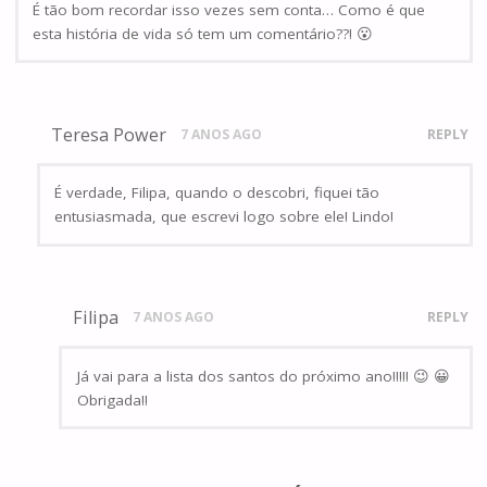
É tão bom recordar isso vezes sem conta… Como é que
esta história de vida só tem um comentário??! 😮
Teresa Power
7 ANOS AGO
REPLY
É verdade, Filipa, quando o descobri, fiquei tão
entusiasmada, que escrevi logo sobre ele! Lindo!
Filipa
7 ANOS AGO
REPLY
Já vai para a lista dos santos do próximo ano!!!!! 😉 😀
Obrigada!!