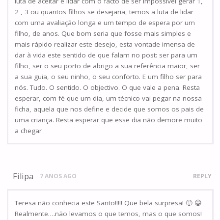
luta de aceitar e lidar com o facto de ser impossível gerar 1,
2 , 3 ou quantos filhos se desejaria, temos a luta de lidar
com uma avaliação longa e um tempo de espera por um
filho, de anos. Que bom seria que fosse mais simples e
mais rápido realizar este desejo, esta vontade imensa de
dar à vida este sentido de que falam no post: ser para um
filho, ser o seu porto de abrigo a sua referência maior, ser
a sua guia, o seu ninho, o seu conforto. E um filho ser para
nós. Tudo. O sentido. O objectivo. O que vale a pena. Resta
esperar, com fé que um dia, um técnico vai pegar na nossa
ficha, aquela que nos define e decide que somos os pais de
uma criança. Resta esperar que esse dia não demore muito
a chegar
Filipa
7 ANOS AGO
REPLY
Teresa não conhecia este Santo!!!!! Que bela surpresa! 🙂 😀
Realmente….não levamos o que temos, mas o que somos!