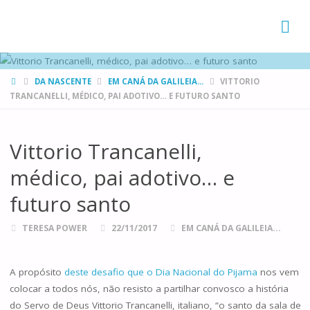
FAMÍLIAS
DE CANÁ
HOME
DA NASCENTE
EM CANÁ DA GALILEIA...
VITTORIO
TRANCANELLI, MÉDICO, PAI ADOTIVO… E FUTURO SANTO
Vittorio Trancanelli,
médico, pai adotivo… e
futuro santo
TERESA POWER
22/11/2017
EM CANÁ DA GALILEIA...
A propósito
deste desafio que o Dia Nacional do Pijama
nos vem
colocar a todos nós, não resisto a partilhar convosco a história
do Servo de Deus Vittorio Trancanelli, italiano, “o santo da sala de