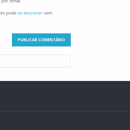
 por email.
bém pode
se inscrever
sem