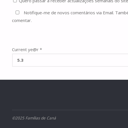
Quero passar a receber actualizações semanais do site
Notifique-me de novos comentários via Email. Tam
comentar.
Current ye@r
*
©2025 Famílias de Caná