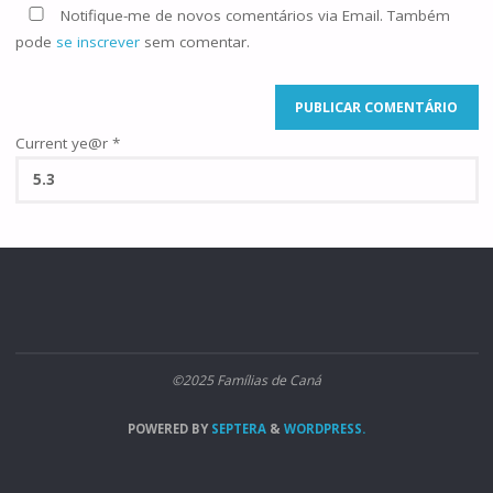
Notifique-me de novos comentários via Email. Também
pode
se inscrever
sem comentar.
Current ye@r
*
©2025 Famílias de Caná
POWERED BY
SEPTERA
&
WORDPRESS.