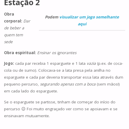
Estação 2
Obra
Podem
visualizar um jogo semelhante
corporal:
Dar
aqui
de beber a
quem tem
sede
Obra espiritual:
Ensinar os ignorantes
Jogo:
cada par recebia 1 esparguete e 1 lata
vazia
(p.ex. de coca-
cola ou de sumo). Colocava-se a lata presa pela anilha no
esparguete e cada par deveria transportar essa lata através dum
pequeno percurso,
segurando apenas com a boca
(sem mãos!)
em cada lado do esparguete.
Se o esparguete se partisse, tinham de começar do início do
percurso 😉 Foi muito engraçado ver como se apoiavam e se
ensinavam mutuamente.