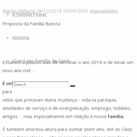
Marisa Milhano
28/12/2018
10/09/2021
Manualidades
A família Power
Proposta da Família Batista
História
Quero ser Família de Caná
Estamos a poucos dias de terminar o ano 2018 e de iniciar um
novo ano civil …
É uma óptima altura para (re)avaliarmos a nossa vida,
Search
Search
Search
para discernirmos com clareza quais as áreas nas nossas
vidas que precisam duma
mudança
– vida na paróquia,
for:
atividades de serviço e de evangelização, emprego, hobbies,
amigos … mas especialmente em relação à nossa
família.
É também uma boa altura para sonhar (bem alto, até ao Céu!)