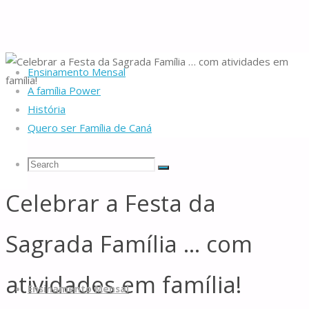
Ensinamento Mensal
A família Power
Home
Recursos
Manualidades
Celebrar a Festa da Sagrada Família …
História
com atividades em família!
Quero ser Família de Caná
Search
Search
Search
Celebrar a Festa da
Famílias
for:
de
Sagrada Família … com
Caná
Skip
atividades em família!
to
Ensinamento Mensal
content