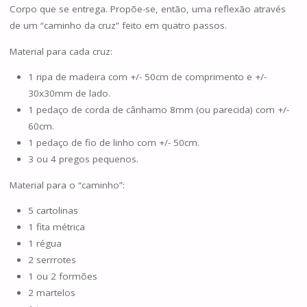
Corpo que se entrega. Propõe-se, então, uma reflexão através
de um “caminho da cruz” feito em quatro passos.
Material para cada cruz:
1 ripa de madeira com +/- 50cm de comprimento e +/-
30x30mm de lado.
1 pedaço de corda de cânhamo 8mm (ou parecida) com +/-
60cm.
1 pedaço de fio de linho com +/- 50cm.
3 ou 4 pregos pequenos.
Material para o “caminho”:
5 cartolinas
1 fita métrica
1 régua
2 serrrotes
1 ou 2 formões
2 martelos