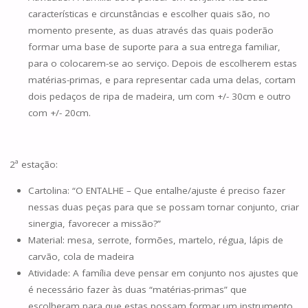
características e circunstâncias e escolher quais são, no
momento presente, as duas através das quais poderão
formar uma base de suporte para a sua entrega familiar,
para o colocarem-se ao serviço. Depois de escolherem estas
matérias-primas, e para representar cada uma delas, cortam
dois pedaços de ripa de madeira, um com +/- 30cm e outro
com +/- 20cm.
2ª estação:
Cartolina: “O ENTALHE – Que entalhe/ajuste é preciso fazer
nessas duas peças para que se possam tornar conjunto, criar
sinergia, favorecer a missão?”
Material: mesa, serrote, formões, martelo, régua, lápis de
carvão, cola de madeira
Atividade: A família deve pensar em conjunto nos ajustes que
é necessário fazer às duas “matérias-primas” que
escolheram para que estas possam formar um instrumento