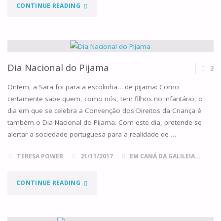
"VITTORIO
CONTINUE READING
TRANCANELLI,
MÉDICO,
PAI
Dia Nacional do Pijama
2
ADOTIVO…
Ontem, a Sara foi para a escolinha… de pijama: Como
certamente sabe quem, como nós, tem filhos no infantário, o
E
dia em que se celebra a Convenção dos Direitos da Criança é
também o Dia Nacional do Pijama. Com este dia, pretende-se
FUTURO
alertar a sociedade portuguesa para a realidade de …
SANTO"
TERESA POWER
21/11/2017
EM CANÁ DA GALILEIA...
"DIA
CONTINUE READING
NACIONAL