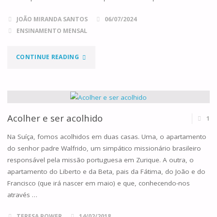
JOÃO MIRANDA SANTOS
06/07/2024
ENSINAMENTO MENSAL
"A
CONTINUE READING
TENDA
DE
ABRAÃO"
Acolher e ser acolhido
1
Na Suíça, fomos acolhidos em duas casas. Uma, o apartamento
do senhor padre Walfrido, um simpático missionário brasileiro
responsável pela missão portuguesa em Zurique. A outra, o
apartamento do Liberto e da Beta, pais da Fátima, do João e do
Francisco (que irá nascer em maio) e que, conhecendo-nos
através …
TERESA POWER
14/02/2018