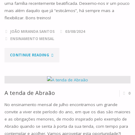
uma família recentemente beatificada. Deixemo-nos ir um pouco
mais além daquilo que já “esticámos”, há sempre mais a
flexibilizar. Bons treinos!
JOÃO MIRANDA SANTOS
03/08/2024
ENSINAMENTO MENSAL
"ALARGA
CONTINUE READING
O
ESPAÇO
DA
A tenda de Abraão
0
TUA
No ensinamento mensal de julho encontramos um grande
convite a viver este período do ano, em que os dias são maiores
TENDA"
e as obrigações menores, de modo inspirado pelo exemplo de
Abraão quando se senta à porta da sua tenda, com tempo para
contemplar e acolher. Vamos aproveitar esta oportunidade?!