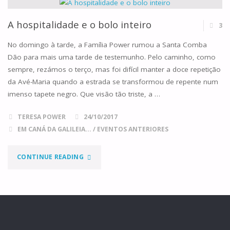
DO
PIJAMA"
A hospitalidade e o bolo inteiro
3
No domingo à tarde, a Família Power rumou a Santa Comba
Dão para mais uma tarde de testemunho. Pelo caminho, como
sempre, rezámos o terço, mas foi difícil manter a doce repetição
da Avé-Maria quando a estrada se transformou de repente num
imenso tapete negro. Que visão tão triste, a …
TERESA POWER
24/10/2017
EM CANÁ DA GALILEIA...
/
EVENTOS ANTERIORES
"A
CONTINUE READING
HOSPITALIDADE
E
O