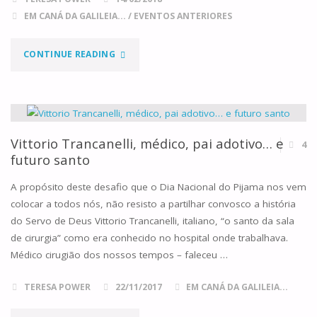
EM CANÁ DA GALILEIA...
/
EVENTOS ANTERIORES
"ACOLHER
CONTINUE READING
E
SER
ACOLHIDO"
Vittorio Trancanelli, médico, pai adotivo… e
4
futuro santo
A propósito deste desafio que o Dia Nacional do Pijama nos vem
colocar a todos nós, não resisto a partilhar convosco a história
do Servo de Deus Vittorio Trancanelli, italiano, “o santo da sala
de cirurgia” como era conhecido no hospital onde trabalhava.
Médico cirugião dos nossos tempos – faleceu …
TERESA POWER
22/11/2017
EM CANÁ DA GALILEIA...