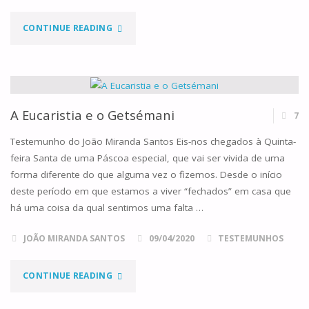
"O
CONTINUE READING
DIA
DA
GRANDE
A Eucaristia e o Getsémani
7
SEDE"
Testemunho do João Miranda Santos Eis-nos chegados à Quinta-
feira Santa de uma Páscoa especial, que vai ser vivida de uma
forma diferente do que alguma vez o fizemos. Desde o início
deste período em que estamos a viver “fechados” em casa que
há uma coisa da qual sentimos uma falta …
JOÃO MIRANDA SANTOS
09/04/2020
TESTEMUNHOS
"A
CONTINUE READING
EUCARISTIA