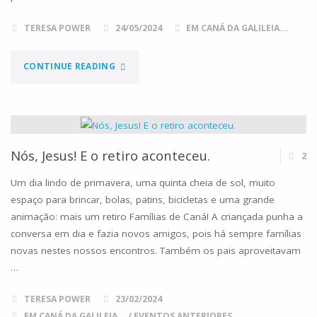
TERESA POWER
24/05/2024
EM CANÁ DA GALILEIA...
"HÓSTIA
CONTINUE READING
SANTA
–
NOVO
Nós, Jesus! E o retiro aconteceu.
2
CÂNTICO!"
Um dia lindo de primavera, uma quinta cheia de sol, muito
espaço para brincar, bolas, patins, bicicletas e uma grande
animação: mais um retiro Famílias de Caná! A criançada punha a
conversa em dia e fazia novos amigos, pois há sempre famílias
novas nestes nossos encontros. Também os pais aproveitavam
…
TERESA POWER
23/02/2024
EM CANÁ DA GALILEIA...
/
EVENTOS ANTERIORES