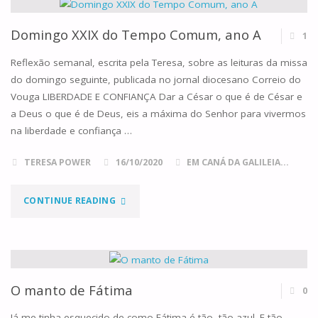
–
E
Domingo XXIX do Tempo Comum, ano A
1
O
Reflexão semanal, escrita pela Teresa, sobre as leituras da missa
do domingo seguinte, publicada no jornal diocesano Correio do
RETIRO
Vouga LIBERDADE E CONFIANÇA Dar a César o que é de César e
a Deus o que é de Deus, eis a máxima do Senhor para vivermos
FOI
na liberdade e confiança …
ASSIM!"
TERESA POWER
16/10/2020
EM CANÁ DA GALILEIA...
"DOMINGO
CONTINUE READING
XXIX
DO
TEMPO
O manto de Fátima
0
COMUM,
Já me tinha esquecido de como Fátima é tão, tão azul. E tão