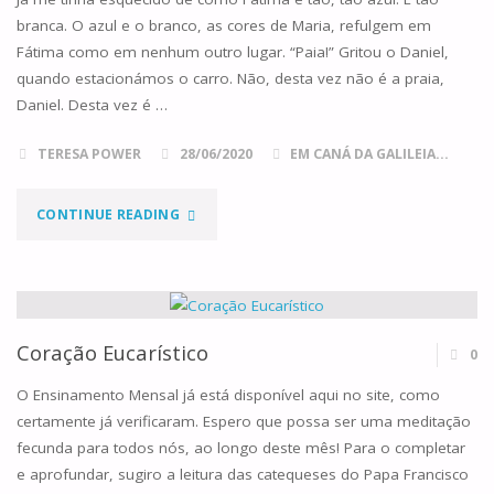
branca. O azul e o branco, as cores de Maria, refulgem em
ANO
Fátima como em nenhum outro lugar. “Paia!” Gritou o Daniel,
quando estacionámos o carro. Não, desta vez não é a praia,
A"
Daniel. Desta vez é …
TERESA POWER
28/06/2020
EM CANÁ DA GALILEIA...
"O
CONTINUE READING
MANTO
DE
FÁTIMA"
Coração Eucarístico
0
O Ensinamento Mensal já está disponível aqui no site, como
certamente já verificaram. Espero que possa ser uma meditação
fecunda para todos nós, ao longo deste mês! Para o completar
e aprofundar, sugiro a leitura das catequeses do Papa Francisco