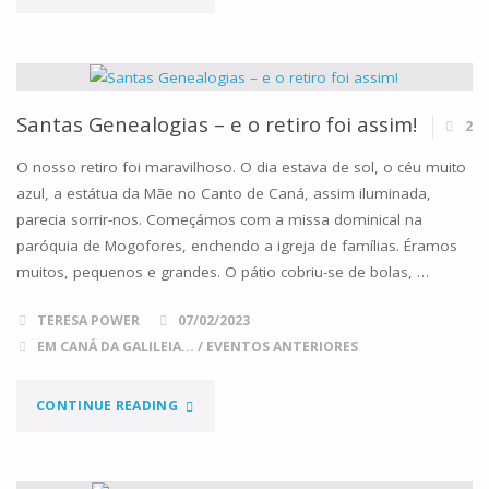
TRONO
ELEVADO"
Santas Genealogias – e o retiro foi assim!
2
O nosso retiro foi maravilhoso. O dia estava de sol, o céu muito
azul, a estátua da Mãe no Canto de Caná, assim iluminada,
parecia sorrir-nos. Começámos com a missa dominical na
paróquia de Mogofores, enchendo a igreja de famílias. Éramos
muitos, pequenos e grandes. O pátio cobriu-se de bolas, …
TERESA POWER
07/02/2023
EM CANÁ DA GALILEIA...
/
EVENTOS ANTERIORES
"SANTAS
CONTINUE READING
GENEALOGIAS