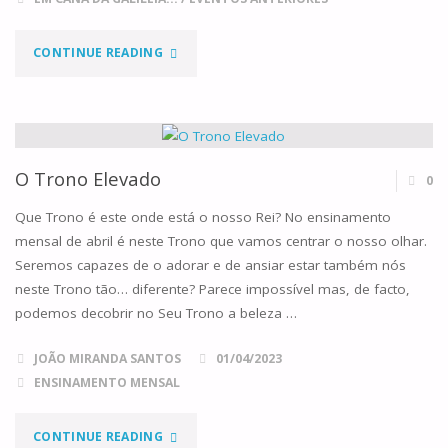
"NÓS,
CONTINUE READING
JESUS!
E
O
O Trono Elevado
0
RETIRO
Que Trono é este onde está o nosso Rei? No ensinamento
mensal de abril é neste Trono que vamos centrar o nosso olhar.
ACONTECEU."
Seremos capazes de o adorar e de ansiar estar também nós
neste Trono tão… diferente? Parece impossível mas, de facto,
podemos decobrir no Seu Trono a beleza …
JOÃO MIRANDA SANTOS
01/04/2023
ENSINAMENTO MENSAL
"O
CONTINUE READING