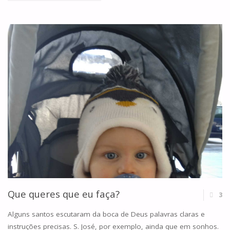
A
SAÚDE
E
O
SACRAMENTO
DA
CARIDADE"
Que queres que eu faça?
3
Alguns santos escutaram da boca de Deus palavras claras e
instruções precisas. S. José, por exemplo, ainda que em sonhos.