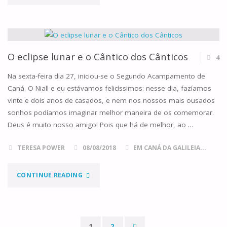
PARA
ISTO?"
O eclipse lunar e o Cântico dos Cânticos
4
Na sexta-feira dia 27, iniciou-se o Segundo Acampamento de
Caná. O Niall e eu estávamos felicíssimos: nesse dia, fazíamos
vinte e dois anos de casados, e nem nos nossos mais ousados
sonhos podíamos imaginar melhor maneira de os comemorar.
Deus é muito nosso amigo! Pois que há de melhor, ao …
TERESA POWER
08/08/2018
EM CANÁ DA GALILEIA...
"O
CONTINUE READING
ECLIPSE
LUNAR
1
2