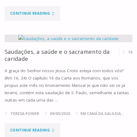
"UM
CONTINUE READING
CORAÇÃO
PARTIDO
É
Saudações, a saúde e o sacramento da
10
caridade
O
A graça do Senhor nosso Jesus Cristo esteja com todos vós!”
BERÇO
(Rm 16, 24) O capítulo 16 da Carta aos Romanos, que vos
propus este mês no Ensinamento Mensal (e que não sei se já
DO
leram), contém esta saudação de S. Paulo, semelhante a tantas
AMOR"
outras em cada uma das …
TERESA POWER
09/05/2020
EM CANÁ DA GALILEIA...
"SAUDAÇÕES,
CONTINUE READING