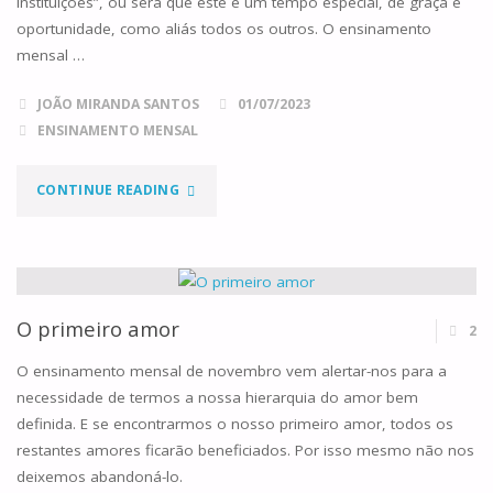
instituições”, ou será que este é um tempo especial, de graça e
oportunidade, como aliás todos os outros. O ensinamento
mensal …
JOÃO MIRANDA SANTOS
01/07/2023
ENSINAMENTO MENSAL
"SUPORTANDO-
CONTINUE READING
NOS
UNS
AOS
O primeiro amor
2
OUTROS"
O ensinamento mensal de novembro vem alertar-nos para a
necessidade de termos a nossa hierarquia do amor bem
definida. E se encontrarmos o nosso primeiro amor, todos os
restantes amores ficarão beneficiados. Por isso mesmo não nos
deixemos abandoná-lo.