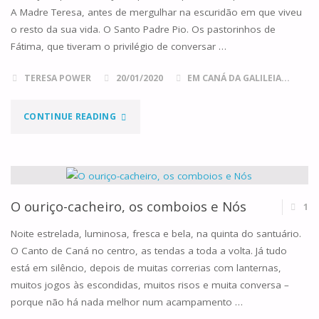
A Madre Teresa, antes de mergulhar na escuridão em que viveu
o resto da sua vida. O Santo Padre Pio. Os pastorinhos de
Fátima, que tiveram o privilégio de conversar …
TERESA POWER
20/01/2020
EM CANÁ DA GALILEIA...
"QUE
CONTINUE READING
QUERES
QUE
EU
O ouriço-cacheiro, os comboios e Nós
1
FAÇA?"
Noite estrelada, luminosa, fresca e bela, na quinta do santuário.
O Canto de Caná no centro, as tendas a toda a volta. Já tudo
está em silêncio, depois de muitas correrias com lanternas,
muitos jogos às escondidas, muitos risos e muita conversa –
porque não há nada melhor num acampamento …