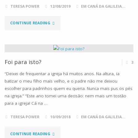
TERESA POWER
12/08/2019
EM CANÁ DA GALILEIA...
"O
CONTINUE READING
OURIÇO-
CACHEIRO,
OS
Foi para isto?
3
COMBOIOS
“Deixei de frequentar a igreja há muitos anos. Na altura, ia
batizar o meu filho mais velho, e o padre não me deixou
E
escolher para padrinhos quem eu queria. Nunca mais pus os pés
na igreja.” “Este ano tomei uma decisão: nem mais um tostão
NÓS"
para a igreja! Cá na …
TERESA POWER
10/09/2018
EM CANÁ DA GALILEIA...
"FOI
CONTINUE READING