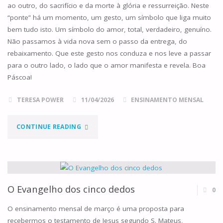
ao outro, do sacrifício e da morte à glória e ressurreição. Neste
“ponte” há um momento, um gesto, um símbolo que liga muito
bem tudo isto. Um símbolo do amor, total, verdadeiro, genuíno.
Não passamos à vida nova sem o passo da entrega, do
rebaixamento. Que este gesto nos conduza e nos leve a passar
para o outro lado, o lado que o amor manifesta e revela. Boa
Páscoa!
TERESA POWER
11/04/2026
ENSINAMENTO MENSAL
"O
CONTINUE READING
LAVA-
PÉS"
O Evangelho dos cinco dedos
0
O ensinamento mensal de março é uma proposta para
recebermos o testamento de Jesus segundo S. Mateus,