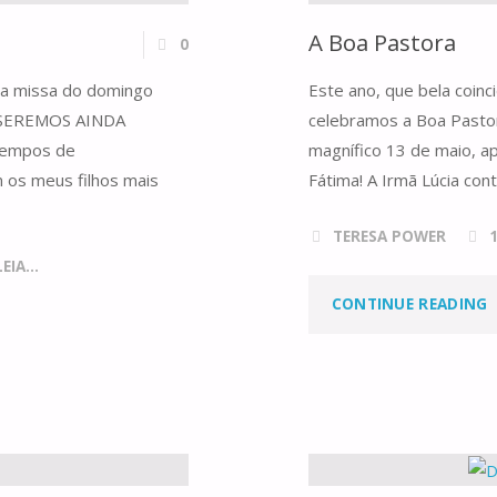
A Boa Pastora
0
 da missa do domingo
Este ano, que bela coin
ga SEREMOS AINDA
celebramos a Boa Pastor
empos de
magnífico 13 de maio, a
 os meus filhos mais
Fátima! A Irmã Lúcia con
TERESA POWER
IA...
"
CONTINUE READING
P