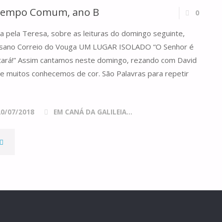
Tempo Comum, ano B
0
a pela Teresa, sobre as leituras do domingo seguinte,
ocesano Correio do Vouga UM LUGAR ISOLADO “O Senhor é
tará!” Assim cantamos neste domingo, rezando com David
ue muitos conhecemos de cor. São Palavras para repetir
20/07/2018
EM CANÁ DA GALILEIA...
"DOMINGO
VI
DO
TEMPO