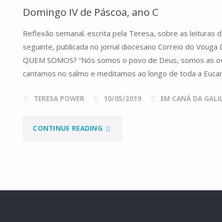
Domingo IV de Páscoa, ano C
ANO
Reflexão semanal. escrita pela Teresa, sobre as leituras
A"
seguinte, publicada no jornal diocesano Correio do Vou
QUEM SOMOS? “Nós somos o povo de Deus, somos as ove
cantamos no salmo e meditamos ao longo de toda a Eucari
TERESA POWER
10/05/2019
EM CANÁ DA GALILE
"DOMINGO
CONTINUE READING
IV
DE
PÁSCOA,
ANO