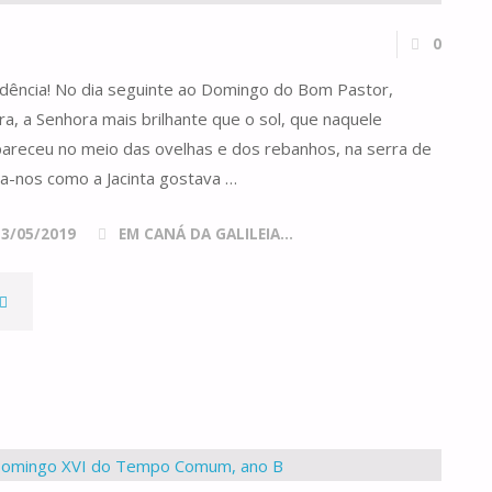
0
cidência! No dia seguinte ao Domingo do Bom Pastor,
a, a Senhora mais brilhante que o sol, que naquele
pareceu no meio das ovelhas e dos rebanhos, na serra de
ta-nos como a Jacinta gostava …
13/05/2019
EM CANÁ DA GALILEIA...
A
BOA
ASTORA"