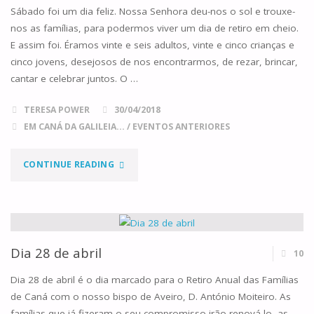
À
Sábado foi um dia feliz. Nossa Senhora deu-nos o sol e trouxe-
nos as famílias, para podermos viver um dia de retiro em cheio.
VOSSA
E assim foi. Éramos vinte e seis adultos, vinte e cinco crianças e
cinco jovens, desejosos de nos encontrarmos, de rezar, brincar,
ESPERA…"
cantar e celebrar juntos. O …
TERESA POWER
30/04/2018
EM CANÁ DA GALILEIA...
/
EVENTOS ANTERIORES
"FAMÍLIAS
CONTINUE READING
APRENDENDO
A
SER
Dia 28 de abril
10
DISCÍPULAS"
Dia 28 de abril é o dia marcado para o Retiro Anual das Famílias
de Caná com o nosso bispo de Aveiro, D. António Moiteiro. As
famílias que já fizeram o seu compromisso irão renová-lo, as