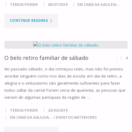
TERESA POWER
08/07/2019
EM CANÁ DA GALILEIA...
"MAIS
CONTINUE READING
UMA
BELA
FAMÍLIA
O belo retiro familiar de sábado
4
DE
No passado sábado, o dia começou cedo, mas não foi preciso
acordar ninguém como nos dias de escola: em dia de retiro, a
CANÁ!"
alegria e o entusiasmo são geralmente suficientes para fazer
todos saltar da cama! Foram cerca de quarenta, as pessoas que
vieram de algumas paróquias da região de …
TERESA POWER
25/03/2019
EM CANÁ DA GALILEIA...
/
EVENTOS ANTERIORES