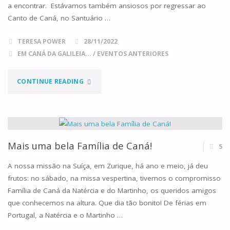
a encontrar. Estávamos também ansiosos por regressar ao
Canto de Caná, no Santuário …
TERESA POWER
28/11/2022
EM CANÁ DA GALILEIA...
/
EVENTOS ANTERIORES
"E
CONTINUE READING
O
NOSSO
RETIRO
Mais uma bela Família de Caná!
5
FOI
A nossa missão na Suíça, em Zurique, há ano e meio, já deu
frutos: no sábado, na missa vespertina, tivemos o compromisso
ASSIM"
Família de Caná da Natércia e do Martinho, os queridos amigos
que conhecemos na altura. Que dia tão bonito! De férias em
Portugal, a Natércia e o Martinho …