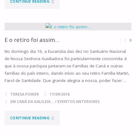
"O
CONTINUE READING
BELO
RETIRO
FAMILIAR
E o retiro foi assim…
8
DE
No domingo dia 16, a Eucaristia das dez no Santuário Nacional
de Nossa Senhora Auxiliadora foi particularmente concorrida: é
SÁBADO"
que à nossa paróquia juntaram-se Famílias de Caná e outras
famílias do país inteiro, dando início ao seu retiro Família Martin,
Farol de Santidade. Que grande alegria a nossa, poder fazer …
TERESA POWER
17/09/2018
EM CANÁ DA GALILEIA...
/
EVENTOS ANTERIORES
"E
CONTINUE READING
O