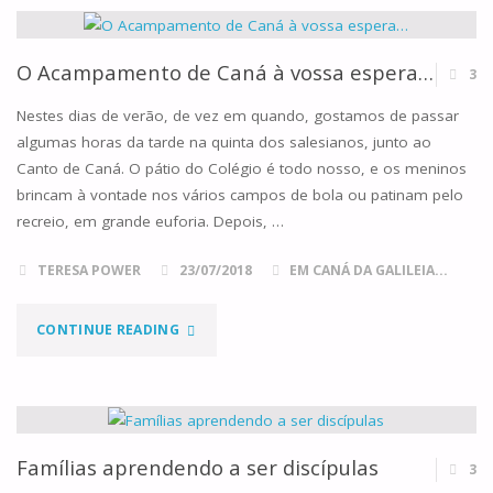
RETIRO
FOI
O Acampamento de Caná à vossa espera…
3
ASSIM…"
Nestes dias de verão, de vez em quando, gostamos de passar
algumas horas da tarde na quinta dos salesianos, junto ao
Canto de Caná. O pátio do Colégio é todo nosso, e os meninos
brincam à vontade nos vários campos de bola ou patinam pelo
recreio, em grande euforia. Depois, …
TERESA POWER
23/07/2018
EM CANÁ DA GALILEIA...
"O
CONTINUE READING
ACAMPAMENTO
DE
CANÁ
Famílias aprendendo a ser discípulas
3