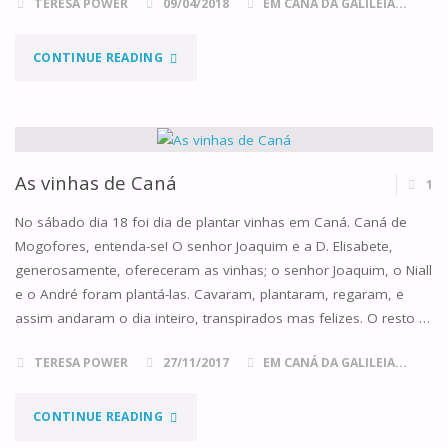
TERESA POWER
09/04/2018
EM CANÁ DA GALILEIA...
"PRIMEIRA
CONTINUE READING
COMUNHÃO"
As vinhas de Caná
1
No sábado dia 18 foi dia de plantar vinhas em Caná. Caná de
Mogofores, entenda-se! O senhor Joaquim e a D. Elisabete,
generosamente, ofereceram as vinhas; o senhor Joaquim, o Niall
e o André foram plantá-las. Cavaram, plantaram, regaram, e
assim andaram o dia inteiro, transpirados mas felizes. O resto …
TERESA POWER
27/11/2017
EM CANÁ DA GALILEIA...
"AS
CONTINUE READING