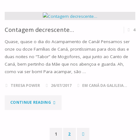
VINHAS
DE
CANÁ"
Contagem decrescente…
4
Quase, quase o dia do Acampamento de Caná! Pensamos ser
onze ou doze Famílias de Caná, prontíssimas para dois dias e
duas noites no “Tabor” de Mogofores, aqui junto ao Canto de
Caná, bem pertinho da Mãe que nos abençoa e guarda. Ah,
como vai ser bom! Para acampar, são …
TERESA POWER
26/07/2017
EM CANÁ DA GALILEIA...
"CONTAGEM
CONTINUE READING
DECRESCENTE…"
1
2