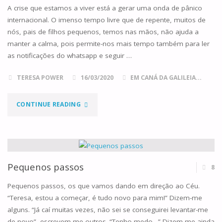
SEM
A crise que estamos a viver está a gerar uma onda de pânico
internacional. O imenso tempo livre que de repente, muitos de
ROTINA"
nós, pais de filhos pequenos, temos nas mãos, não ajuda a
manter a calma, pois permite-nos mais tempo também para ler
as notificações do whatsapp e seguir …
TERESA POWER
16/03/2020
EM CANÁ DA GALILEIA...
"MANTER
CONTINUE READING
A
CALMA
EM
Pequenos passos
8
TEMPOS
Pequenos passos, os que vamos dando em direção ao Céu.
“Teresa, estou a começar, é tudo novo para mim!” Dizem-me
DE
alguns. “Já caí muitas vezes, não sei se conseguirei levantar-me
de novo”, escrevem-me outros. “Tenho medo…” Dizem-me ainda