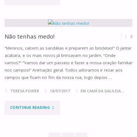
FAMÍLIA
E
A
Não tenhas medo!
2
ABERTURA
“Meninos, calcem as sandálias e preparem as bicicletas!” O jantar
acabara, e os mais novos já brincavam no jardim. “Onde
À
vamos?” “Vamos dar um passeio e fazer a nossa oração familiar
nos campos!” Animação geral. Todos adoramos ir rezar aos
VIDA"
campos que ficam no fim da nossa rua, logo depois …
TERESA POWER
18/07/2017
EM CANÁ DA GALILEIA...
"NÃO
CONTINUE READING
TENHAS
MEDO!"