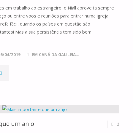
s em trabalho ao estrangeiro, o Niall aproveita sempre
ENHOR"
oço ou entre voos e reuniões para entrar numa igreja
tarefa fácil, quando os países em questão são
tantes! Mas a sua persistência tem sido bem
26/04/2019
EM CANÁ DA GALILEIA...
A
IVINA
ISERICÓRDIA"
que um anjo
2