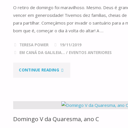
O retiro de domingo foi maravilhoso. Mesmo. Deus é gran
vencer em generosidade! Tivemos dez famílias, cheias de 
para partilhar. Começámos por invadir o santuário para a m
bom que é, começar o dia à volta do altar! A …
TERESA POWER
19/11/2019
EM CANÁ DA GALILEIA...
/
EVENTOS ANTERIORES
"À
CONTINUE READING
CHUVA,
AO
ENCONTRO
Domingo V da Quaresma, ano C
DO