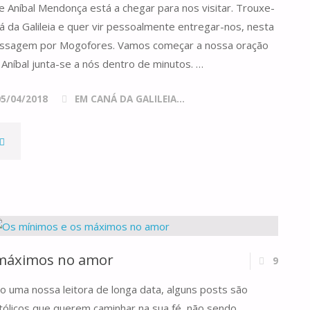
e Aníbal Mendonça está a chegar para nos visitar. Trouxe-
 da Galileia e quer vir pessoalmente entregar-nos, nesta
assagem por Mogofores. Vamos começar a nossa oração
e Aníbal junta-se a nós dentro de minutos. …
05/04/2018
EM CANÁ DA GALILEIA...
MAIS
MPORTANTE
QUE
UM
 máximos no amor
9
NJO"
uma nossa leitora de longa data, alguns posts são
tólicos que querem caminhar na sua fé, não sendo