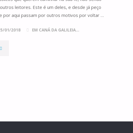
outros leitores. Este é um deles, e desde já peço
ue por aqui passam por outros motivos por voltar …
15/01/2018
EM CANÁ DA GALILEIA...
OS
ÍNIMOS
S
MÁXIMOS
NO
AMOR"