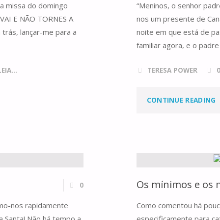
 da missa do domingo
“Meninos, o senhor padr
a “VAI E NÃO TORNES A
nos um presente de Caná
trás, lançar-me para a
noite em que está de p
familiar agora, e o padr
IA...
TERESA POWER
"
CONTINUE READING
I
Os mínimos e os
0
A
rmo-nos rapidamente
Como comentou há pouco 
a Santa! Não há tempo a
especificamente para ca