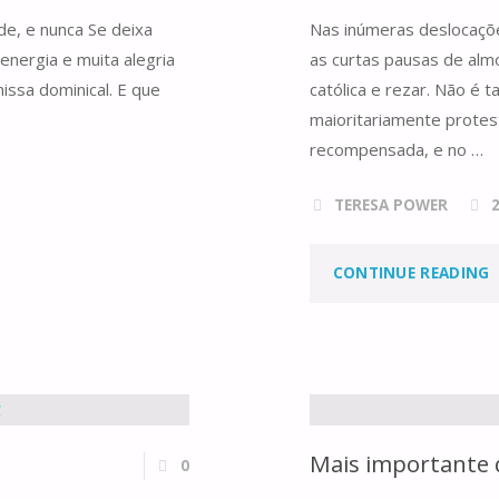
de, e nunca Se deixa
Nas inúmeras deslocaçõe
S
energia e muita alegria
as curtas pausas de alm
issa dominical. E que
católica e rezar. Não é 
maioritariamente protes
recompensada, e no …
TERESA POWER
"
CONTINUE READING
D
M
Mais importante 
0