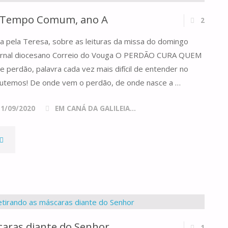
 Tempo Comum, ano A
2
ta pela Teresa, sobre as leituras da missa do domingo
 jornal diocesano Correio do Vouga O PERDÃO CURA QUEM
perdão, palavra cada vez mais difícil de entender no
cutemos! De onde vem o perdão, de onde nasce a …
11/09/2020
EM CANÁ DA GALILEIA...
"DOMINGO
XIV
DO
TEMPO
caras diante do Senhor
1