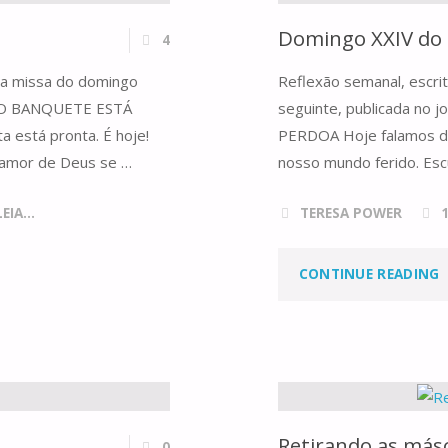
Domingo XXIV do
4
 da missa do domingo
Reflexão semanal, escri
ga O BANQUETE ESTÁ
seguinte, publicada no
 está pronta. É hoje!
PERDOA Hoje falamos de 
o amor de Deus se …
nosso mundo ferido. Es
IA...
TERESA POWER
CONTINUE READING
X
Retirando as más
0