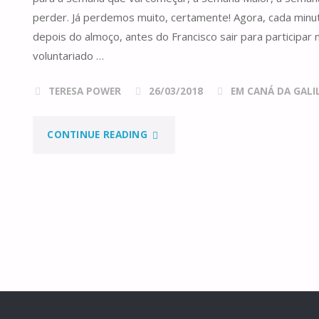
perder. Já perdemos muito, certamente! Agora, cada minu
depois do almoço, antes do Francisco sair para participar
voluntariado …
TERESA POWER
26/03/2018
EM CANÁ DA GALILE
"A
CONTINUE READING
VIA
SACRA
E
A
NEVE