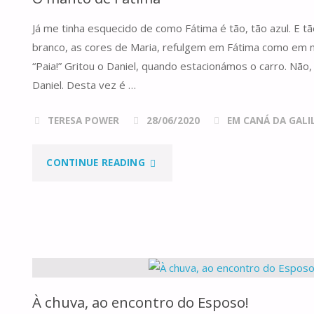
COMUM,
Já me tinha esquecido de como Fátima é tão, tão azul. E tã
ANO
branco, as cores de Maria, refulgem em Fátima como em n
A"
“Paia!” Gritou o Daniel, quando estacionámos o carro. Não,
Daniel. Desta vez é …
TERESA POWER
28/06/2020
EM CANÁ DA GALILE
"O
CONTINUE READING
MANTO
DE
FÁTIMA"
À chuva, ao encontro do Esposo!