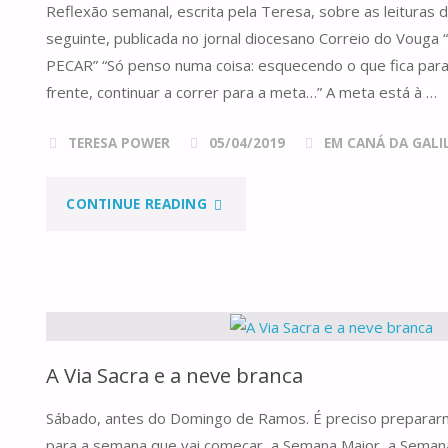
Reflexão semanal, escrita pela Teresa, sobre as leituras
ESPOSO!"
seguinte, publicada no jornal diocesano Correio do Voug
PECAR” “Só penso numa coisa: esquecendo o que fica para 
frente, continuar a correr para a meta…” A meta está à …
TERESA POWER
05/04/2019
EM CANÁ DA GALILE
"DOMINGO
CONTINUE READING
V
DA
QUARESMA,
A Via Sacra e a neve branca
ANO
Sábado, antes do Domingo de Ramos. É preciso prepara
C"
para a semana que vai começar, a Semana Maior, a Seman