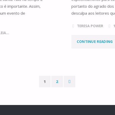
to é importante. Assim,
portanto do agrado dos 
 num evento de
desculpa aos leitores q
TERESA POWER
IA...
"
CONTINUE READING
M
E
O
1
2
Paginação
dos