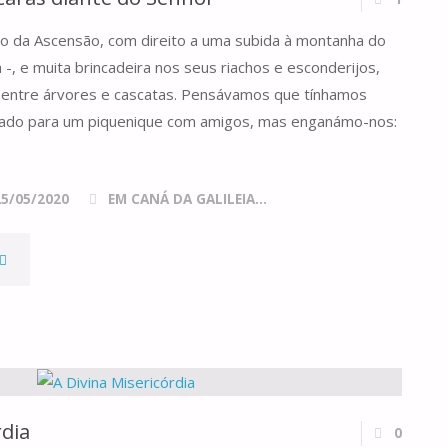
COMUM,
o da Ascensão, com direito a uma subida à montanha do
ANO
a -, e muita brincadeira nos seus riachos e esconderijos,
"
 entre árvores e cascatas. Pensávamos que tínhamos
atado para um piquenique com amigos, mas enganámo-nos:
25/05/2020
EM CANÁ DA GALILEIA...
RETIRANDO
S
ÁSCARAS
IANTE
rdia
0
DO