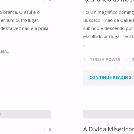
o branca. O azul e o
Foi um magnífico doming
enhum outro lugar.
Bussaco – não da Galilei
A
 desta vez não é a praia,
subindo e descendo por
escolhido um lugar rec
…
IA...
TERESA POWER
"
CONTINUE READING
A
M
D
A Divina Misericó
6