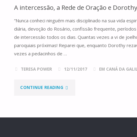
A intercessão, a Rede de Oração e Doroth
“Nunca conheci ninguém mais disciplinado na sua vida espir
diária, devoção do Rosário, confissão frequente, períodos 
de intercessão todos os dias. Quantas vezes a vi de joel
paroquiais próximas! Reparei que, enquanto Dorothy rezav
vezes a pedacinhos de …
TERESA POWER
12/11/2017
EM CANÁ DA GALILE
"A
CONTINUE READING
INTERCESSÃO,
A
REDE