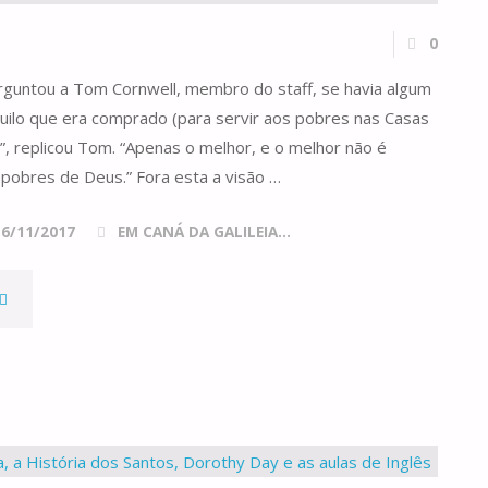
0
rguntou a Tom Cornwell, membro do staff, se havia algum
uilo que era comprado (para servir aos pobres nas Casas
o”, replicou Tom. “Apenas o melhor, e o melhor não é
pobres de Deus.” Fora esta a visão …
16/11/2017
EM CANÁ DA GALILEIA...
APENAS
O
MELHOR"