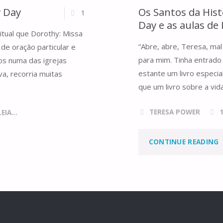
y Day
Os Santos da Hist
1
Day e as aulas de 
itual que Dorothy: Missa
“Abre, abre, Teresa, ma
de oração particular e
para mim. Tinha entrado 
hos numa das igrejas
estante um livro especia
a, recorria muitas
que um livro sobre a vid
TERESA POWER
IA...
"
CONTINUE READING
S
H