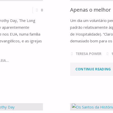
Apenas o melhor
0
rothy Day, The Long
Um dia um voluntário pe
thy aparentemente
padrão relativamente àq
te nos EUA, numa família
de Hospitalidade). “Clar
 evangélicos, e as igrejas
demasiado bom para os 
TERESA POWER
IA...
"
CONTINUE READING