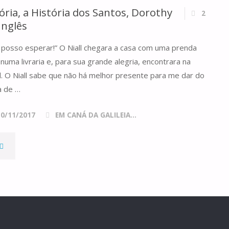
ória, a História dos Santos, Dorothy
2
Inglês
l posso esperar!” O Niall chegara a casa com uma prenda
numa livraria e, para sua grande alegria, encontrara na
l. O Niall sabe que não há melhor presente para me dar do
a de …
10/11/2017
EM CANÁ DA GALILEIA...
OS
ANTOS
DA
ISTÓRIA,