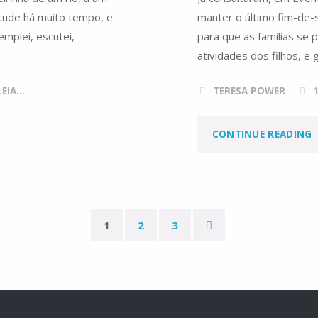
etude há muito tempo, e
manter o último fim-de-
V
mplei, escutei,
para que as famílias se 
atividades dos filhos, e
IA...
TERESA POWER
CONTINUE READING
D
C
1
2
3
T
Paginação
E
dos