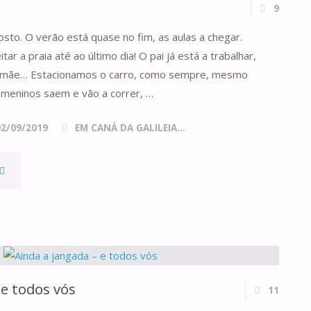
9
osto. O verão está quase no fim, as aulas a chegar.
ar a praia até ao último dia! O pai já está a trabalhar,
a mãe… Estacionamos o carro, como sempre, mesmo
 meninos saem e vão a correr, …
02/09/2019
EM CANÁ DA GALILEIA...
DES)CONECTADOS"
 e todos vós
11