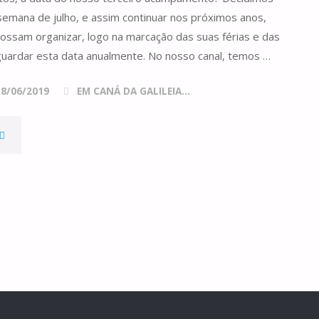
TODOS
semana de julho, e assim continuar nos próximos anos,
ÓS"
possam organizar, logo na marcação das suas férias e das
 guardar esta data anualmente. No nosso canal, temos …
18/06/2019
EM CANÁ DA GALILEIA...
"ACAMPAMENTO
E
ANÁ,
ERCEIRA
DIÇÃO"