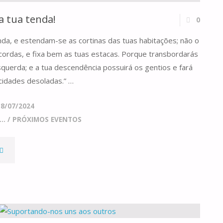
a tua tenda!
0
enda, e estendam-se as cortinas das tuas habitações; não o
 cordas, e fixa bem as tuas estacas. Porque transbordarás
esquerda; e a tua descendência possuirá os gentios e fará
cidades desoladas.” …
18/07/2024
..
/
PRÓXIMOS EVENTOS
ALARGA
O
SPAÇO
DA