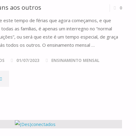
ns aos outros
0
UA
e este tempo de férias que agora começamos, e que
ENDA!"
 todas as famílias, é apenas um interregno no “normal
tuições”, ou será que este é um tempo especial, de graça
iás todos os outros. O ensinamento mensal …
OS
01/07/2023
ENSINAMENTO MENSAL
SUPORTANDO-
NOS
UNS
OS
UTROS"