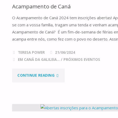
Acampamento de Caná
DA
O Acampamento de Caná 2024 tem inscrições abertas! Ap
NOSSA
se com a vossa família, tragam uma tenda e venham acam
TENDA!"
Acampamento de Caná? É um fim-de-semana de férias em
acampa entre nós, como fez com o povo no deserto. Assi
TERESA POWER
21/06/2024
EM CANÁ DA GALILEIA...
/
PRÓXIMOS EVENTOS
"ACAMPAMENTO
CONTINUE READING
DE
CANÁ"