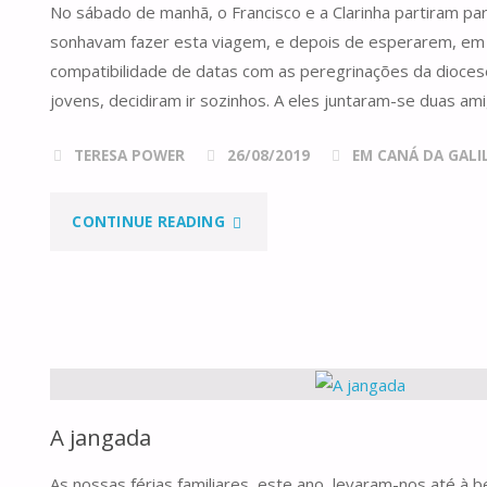
No sábado de manhã, o Francisco e a Clarinha partiram pa
DE
sonhavam fazer esta viagem, e depois de esperarem, em
CANÁ!"
compatibilidade de datas com as peregrinações da dioces
jovens, decidiram ir sozinhos. A eles juntaram-se duas ami
TERESA POWER
26/08/2019
EM CANÁ DA GALILE
"PARTIDAS
CONTINUE READING
E
CHEGADAS,
ESTRELAS
E
A jangada
RELÂMPAGOS"
As nossas férias familiares, este ano, levaram-nos até à b