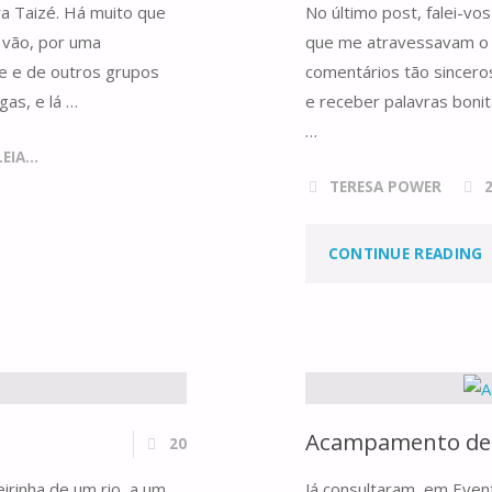
ra Taizé. Há muito que
No último post, falei-vo
 vão, por uma
que me atravessavam o 
e e de outros grupos
comentários tão sincero
gas, e lá …
e receber palavras boni
…
IA...
TERESA POWER
"
CONTINUE READING
A
J
–
Acampamento de C
20
E
eirinha de um rio, a um
Já consultaram, em Eve