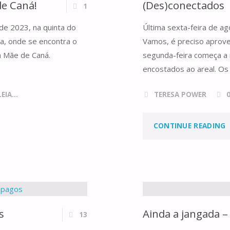
e Caná!
(Des)conectados
1
de 2023, na quinta do
Última sexta-feira de ag
a, onde se encontra o
Vamos, é preciso aproveit
a Mãe de Caná.
segunda-feira começa 
encostados ao areal. Os
IA...
TERESA POWER
"
CONTINUE READING
(
s
Ainda a jangada –
13