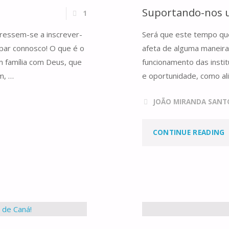
Suportando-nos u
1
T
ressem-se a inscrever-
Será que este tempo qu
T
par connosco! O que é o
afeta de alguma maneira
 família com Deus, que
funcionamento das insti
m, …
e oportunidade, como al
JOÃO MIRANDA SANT
"
CONTINUE READING
A
O