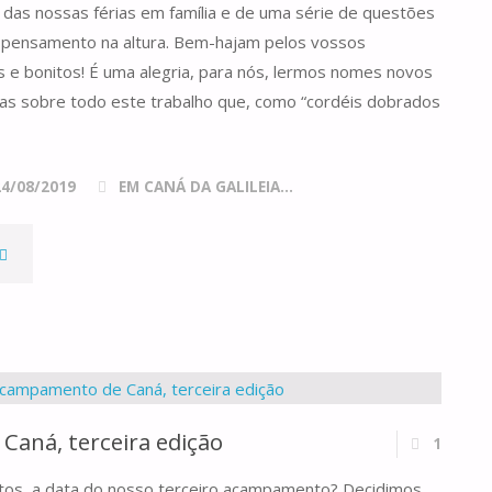
s das nossas férias em família e de uma série de questões
pensamento na altura. Bem-hajam pelos vossos
s e bonitos! É uma alegria, para nós, lermos nomes novos
tas sobre todo este trabalho que, como “cordéis dobrados
24/08/2019
EM CANÁ DA GALILEIA...
AINDA
ANGADA
aná, terceira edição
1
ntos, a data do nosso terceiro acampamento? Decidimos