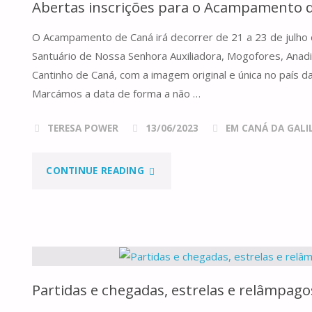
Abertas inscrições para o Acampamento d
O Acampamento de Caná irá decorrer de 21 a 23 de julho 
Santuário de Nossa Senhora Auxiliadora, Mogofores, Anadi
Cantinho de Caná, com a imagem original e única no país d
Marcámos a data de forma a não …
TERESA POWER
13/06/2023
EM CANÁ DA GALILE
"ABERTAS
CONTINUE READING
INSCRIÇÕES
PARA
O
Partidas e chegadas, estrelas e relâmpago
ACAMPAMENTO