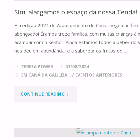
Sim, alargámos o espaço da nossa Tenda!
E a edição 2024 do Acampamento de Caná chegou ao fim.
abençoado! Éramos treze famílias, com muitas crianças à m
acampar com o Senhor. Ainda estamos todos a beber do 
nos deu em abundância, e a saborear os frutos do …
TERESA POWER
01/08/2024
EM CANÁ DA GALILEIA...
/
EVENTOS ANTERIORES
"SIM,
CONTINUE READING
ALARGÁMOS
O
ESPAÇO