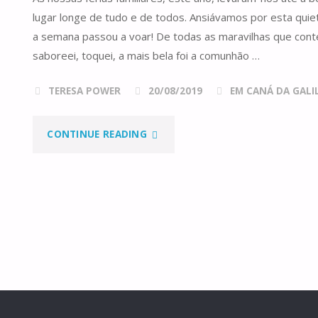
lugar longe de tudo e de todos. Ansiávamos por esta qui
a semana passou a voar! De todas as maravilhas que conte
saboreei, toquei, a mais bela foi a comunhão …
TERESA POWER
20/08/2019
EM CANÁ DA GALILE
"A
CONTINUE READING
JANGADA"