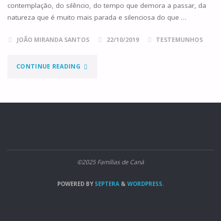
contemplação, do silêncio, do tempo que demora a passar, da
natureza que é muito mais parada e silenciosa do que …
JOÃO MIRANDA SANTOS
22/10/2019
TESTEMUNHOS
"MAS
CONTINUE READING
QUE
DESCANSO!"
©2025 Famílias de Caná
POWERED BY
SEPTERA
&
WORDPRESS.