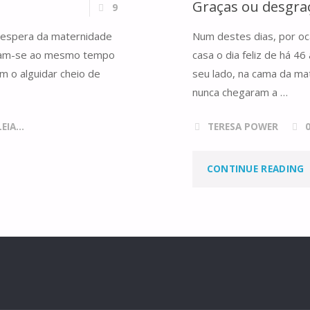
À
Graças ou desgra
9
V
e espera da maternidade
Num destes dias, por oc
antam-se ao mesmo tempo
casa o dia feliz de há 4
m o alguidar cheio de
seu lado, na cama da ma
nunca chegaram a …
IA...
TERESA POWER
"
CONTINUE READING
D