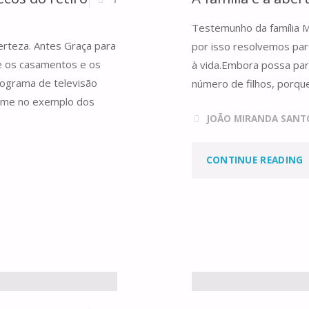
T
Testemunho da família 
C
erteza. Antes Graça para
por isso resolvemos part
re os casamentos e os
à vida.Embora possa pare
rograma de televisão
número de filhos, porque
ve-me no exemplo dos
JOÃO MIRANDA SANT
"
CONTINUE READING
F
E
A
A