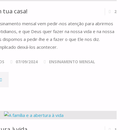
 tua casa!
2
nsinamento mensal vem pedir-nos atenção para abrirmos
tidianos, e que Deus quer fazer na nossa vida e na nossa
s dispomos a pedir-lhe e a fazer o que Ele nos diz.
licado deixá-los acontecer.
OS
07/09/2024
ENSINAMENTO MENSAL
HÁ
UM
ILAGRE
EM
tura à vida
1