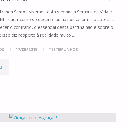
UA
Miranda Santos Vivemos esta semana a Semana da Vida e
ASA!"
ilhar aqui como se desenrolou na nossa família a abertura
cer o contrário, o essencial desta partilha não é sobre o
 isso diz respeito à realidade muito …
OS
17/05/2019
TESTEMUNHOS
A
AMÍLIA
BERTURA