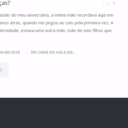
ças?
1
IDA"
asião do meu aniversário, a minha mãe recordava aqui em
6 anos atrás, quando me pegou ao colo pela primeira vez. A
ternidade, estava uma outra mãe, mãe de seis filhos que
06/06/2018
EM CANÁ DA GALILEIA...
GRAÇAS
OU
ESGRAÇAS?"