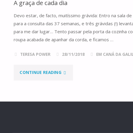
A graça de cada dia
DE
Devo estar, de facto, muitíssimo grávida: Entro na sala d
ALGUNS?
para a consulta das 37 semanas, e três grávidas (!) lev
E
para me dar lugar… Tento passar pela porta da cozinha co
roupa acabada de apanhar da corda, e ficamos …
ALGUNS
TERESA POWER
28/11/2018
EM CANÁ DA GALILE
ECOS
DO
"A
CONTINUE READING
RETIRO
GRAÇA
DE
DE
ADVENTO"
CADA
DIA"