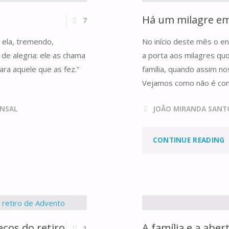
Há um milagre em
7
a ela, tremendo,
No início deste mês o e
de alegria: ele as chama
a porta aos milagres quo
ara aquele que as fez.”
família, quando assim no
Vejamos como não é comp
NSAL
JOÃO MIRANDA SANT
"
CONTINUE READING
M
ecos do retiro
A família e a aber
1