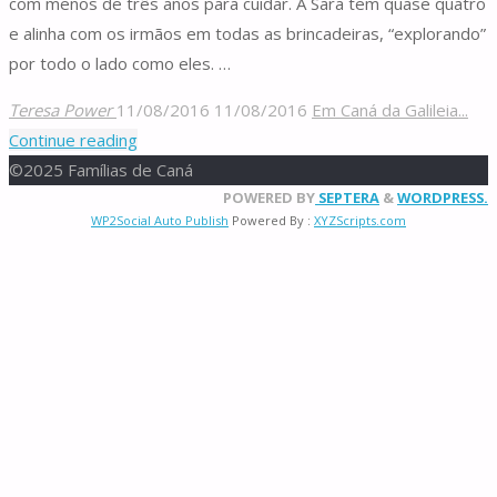
com menos de três anos para cuidar. A Sara tem quase quatro
e alinha com os irmãos em todas as brincadeiras, “explorando”
por todo o lado como eles. …
Teresa Power
11/08/2016
11/08/2016
Em Caná da Galileia...
"No
Continue reading
útero
©2025 Famílias de Caná
Back
da
POWERED BY
SEPTERA
&
WORDPRESS.
WP2Social Auto Publish
Powered By :
XYZScripts.com
to
misericórdia"
Top