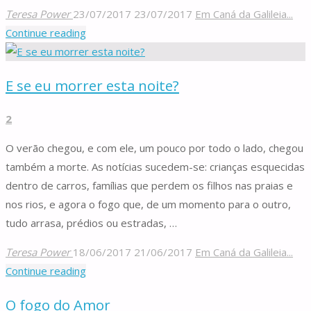
Teresa Power
23/07/2017
23/07/2017
Em Caná da Galileia...
"Missão
Continue reading
jovem
nas
E se eu morrer esta noite?
cinzas
do
2
Pedrógão
#1"
O verão chegou, e com ele, um pouco por todo o lado, chegou
também a morte. As notícias sucedem-se: crianças esquecidas
dentro de carros, famílias que perdem os filhos nas praias e
nos rios, e agora o fogo que, de um momento para o outro,
tudo arrasa, prédios ou estradas, …
Teresa Power
18/06/2017
21/06/2017
Em Caná da Galileia...
"E
Continue reading
se
O fogo do Amor
eu