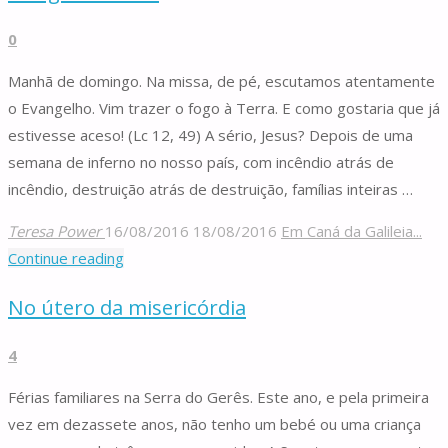
morrer
0
esta
noite?"
Manhã de domingo. Na missa, de pé, escutamos atentamente
o Evangelho. Vim trazer o fogo à Terra. E como gostaria que já
estivesse aceso! (Lc 12, 49) A sério, Jesus? Depois de uma
semana de inferno no nosso país, com incêndio atrás de
incêndio, destruição atrás de destruição, famílias inteiras …
Teresa Power
16/08/2016
18/08/2016
Em Caná da Galileia...
"O
Continue reading
fogo
No útero da misericórdia
do
Amor"
4
Férias familiares na Serra do Gerês. Este ano, e pela primeira
vez em dezassete anos, não tenho um bebé ou uma criança