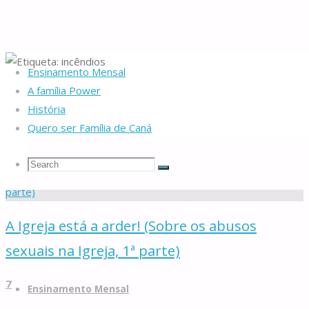
Ensinamento Mensal
Home
Posts tagged "incêndios"
A família Power
História
Etiqueta:
incêndios
Quero ser Família de Caná
Search
Search
Search
Famílias
for:
A Igreja está a arder! (Sobre os abusos
de
sexuais na Igreja, 1ª parte)
Caná
Skip
7
to
Ensinamento Mensal
content