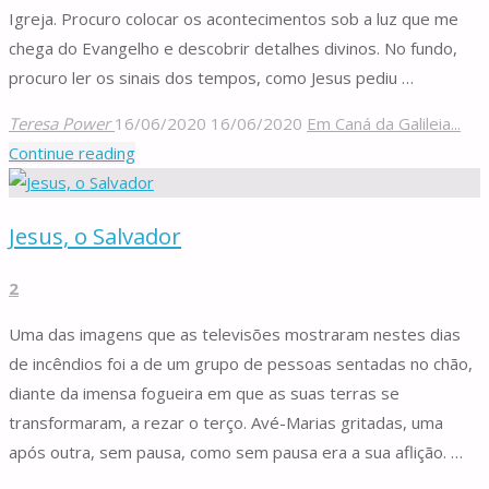
Igreja,
Igreja. Procuro colocar os acontecimentos sob a luz que me
1ª
chega do Evangelho e descobrir detalhes divinos. No fundo,
parte)"
procuro ler os sinais dos tempos, como Jesus pediu …
Teresa Power
16/06/2020
16/06/2020
Em Caná da Galileia...
"Notre
Continue reading
Dame,
os
Jesus, o Salvador
edifícios,
a
2
pandemia
e
Uma das imagens que as televisões mostraram nestes dias
os
de incêndios foi a de um grupo de pessoas sentadas no chão,
sinais
diante da imensa fogueira em que as suas terras se
dos
transformaram, a rezar o terço. Avé-Marias gritadas, uma
tempos"
após outra, sem pausa, como sem pausa era a sua aflição. …