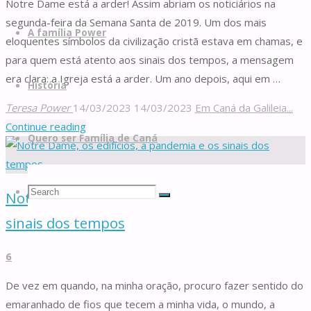
Notre Dame está a arder! Assim abriam os noticiários na
segunda-feira da Semana Santa de 2019. Um dos mais
A família Power
eloquentes símbolos da civilização cristã estava em chamas, e
para quem está atento aos sinais dos tempos, a mensagem
era clara: a Igreja está a arder. Um ano depois, aqui em …
História
Teresa Power
14/03/2023
14/03/2023
Em Caná da Galileia...
"A
Continue reading
Quero ser Família de Caná
Igreja
está
a
Search
Search
Notre Dame, os edifícios, a pandemia e os
arder!
Search
(Sobre
sinais dos tempos
os
for:
6
abusos
sexuais
De vez em quando, na minha oração, procuro fazer sentido do
na
emaranhado de fios que tecem a minha vida, o mundo, a