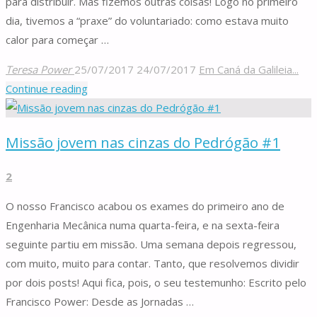
para distribuir. Mas fizemos outras coisas! Logo no primeiro
dia, tivemos a “praxe” do voluntariado: como estava muito
calor para começar …
Teresa Power
25/07/2017
24/07/2017
Em Caná da Galileia...
"Missão
Continue reading
jovem
nas
Missão jovem nas cinzas do Pedrógão #1
cinzas
do
2
Pedrógão
#2"
O nosso Francisco acabou os exames do primeiro ano de
Engenharia Mecânica numa quarta-feira, e na sexta-feira
seguinte partiu em missão. Uma semana depois regressou,
com muito, muito para contar. Tanto, que resolvemos dividir
por dois posts! Aqui fica, pois, o seu testemunho: Escrito pelo
Francisco Power: Desde as Jornadas …