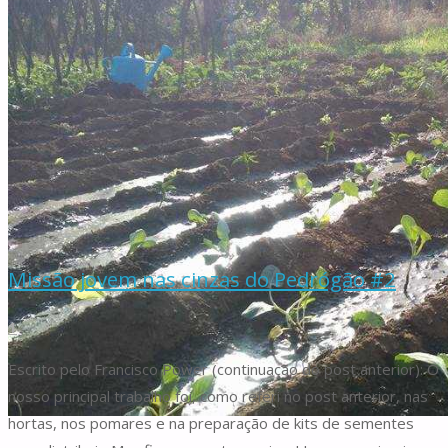
Providência"
Missão jovem nas cinzas do Pedrógão #2
1
Escrito pelo Francisco Power (continuação do post anterior): O
nosso principal trabalho foi, como referi no post anterior, nas
hortas, nos pomares e na preparação de kits de sementes