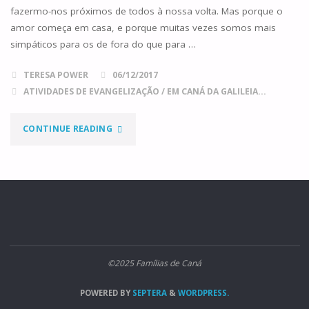
fazermo-nos próximos de todos à nossa volta. Mas porque o
amor começa em casa, e porque muitas vezes somos mais
simpáticos para os de fora do que para …
TERESA POWER
06/12/2017
ATIVIDADES DE EVANGELIZAÇÃO
/
EM CANÁ DA GALILEIA...
"ANJOS
CONTINUE READING
DE
NATAL"
©2025 Famílias de Caná
POWERED BY
SEPTERA
&
WORDPRESS.