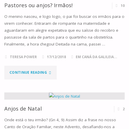
PRECIOSO"
Pastores ou anjos? Irmãos!
10
O menino nasceu, e logo logo, o pai foi buscar os irmãos para o
virem conhecer. Entraram de rompante na maternidade e
aguardaram em alegre expetativa que eu saísse do recobro e
passasse da sala de partos para o quartinho na obstetrícia.
Finalmente, a hora chegou! Deitada na cama, passei …
TERESA POWER
17/12/2018
EM CANÁ DA GALILEIA...
"PASTORES
CONTINUE READING
OU
ANJOS?
IRMÃOS!"
Anjos de Natal
2
Onde está o teu irmão? (Gn 4, 9) Assim diz a frase no nosso
Canto de Oração Familiar, neste Advento, desafiando-nos a