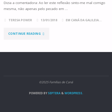
Dizia a comentadora: Ao ler este reflexão sinto-me mal comigo
mesma, não apenas pelo pecado em …
TERESA POWER
13/01/2018
EM CANÁ DA GALILEIA...
"CONVERSÃO
CONTINUE READING
E
MAL-
ESTAR"
©2025 Famílias de Caná
POWERED BY
SEPTERA
&
WORDPRESS.