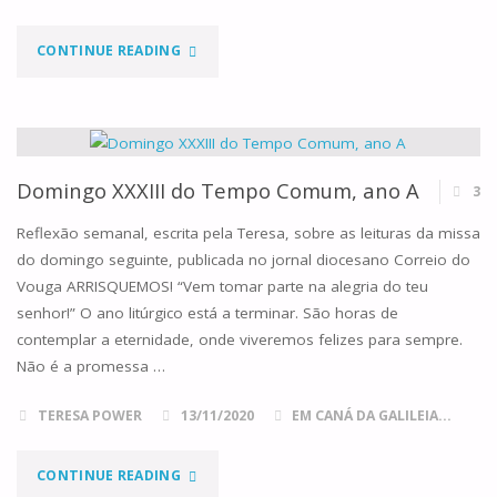
"HORA
CONTINUE READING
DA
MISSA!
O
Domingo XXXIII do Tempo Comum, ano A
3
LIVRO"
Reflexão semanal, escrita pela Teresa, sobre as leituras da missa
do domingo seguinte, publicada no jornal diocesano Correio do
Vouga ARRISQUEMOS! “Vem tomar parte na alegria do teu
senhor!” O ano litúrgico está a terminar. São horas de
contemplar a eternidade, onde viveremos felizes para sempre.
Não é a promessa …
TERESA POWER
13/11/2020
EM CANÁ DA GALILEIA...
"DOMINGO
CONTINUE READING