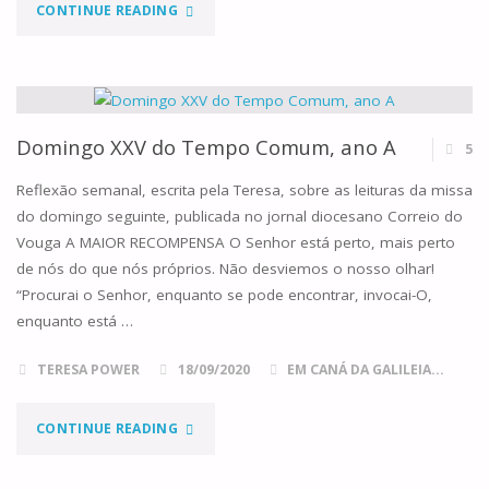
"DOMINGO
CONTINUE READING
XXVI
DO
TEMPO
Domingo XXV do Tempo Comum, ano A
5
COMUM,
Reflexão semanal, escrita pela Teresa, sobre as leituras da missa
do domingo seguinte, publicada no jornal diocesano Correio do
ANO
Vouga A MAIOR RECOMPENSA O Senhor está perto, mais perto
de nós do que nós próprios. Não desviemos o nosso olhar!
A"
“Procurai o Senhor, enquanto se pode encontrar, invocai-O,
enquanto está …
TERESA POWER
18/09/2020
EM CANÁ DA GALILEIA...
"DOMINGO
CONTINUE READING
XXV