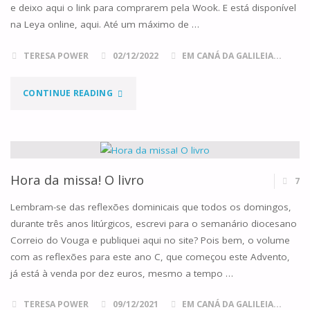
e deixo aqui o link para comprarem pela Wook. E está disponível
na Leya online, aqui. Até um máximo de …
TERESA POWER
02/12/2022
EM CANÁ DA GALILEIA...
"HORA
CONTINUE READING
DA
MISSA,
ANO
Hora da missa! O livro
7
A
Lembram-se das reflexões dominicais que todos os domingos,
durante três anos litúrgicos, escrevi para o semanário diocesano
–
Correio do Vouga e publiquei aqui no site? Pois bem, o volume
com as reflexões para este ano C, que começou este Advento,
NOVO
já está à venda por dez euros, mesmo a tempo …
LIVRO!!!"
TERESA POWER
09/12/2021
EM CANÁ DA GALILEIA...