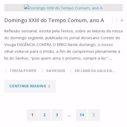
DO
TEMPO
Domingo XXIII do Tempo Comum, ano A
6
COMUM,
Reflexão semanal, escrita pela Teresa, sobre as leituras da missa
do domingo seguinte, publicada no jornal diocesano Correio do
ANO
Vouga EXIGÊNCIA CONTRA O ERRO Neste domingo, o nosso
olhar volta-se para o irmão, a fim de cumprirmos plenamente a
A"
lei do Senhor, “pois quem ama o próximo, cumpre a lei.” …
TERESA POWER
04/09/2020
EM CANÁ DA GALILEIA...
"DOMINGO
CONTINUE READING
XXIII
DO
1
2
3
…
14
TEMPO
Paginação