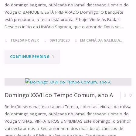
do domingo seguinte, publicada no jornal diocesano Correio do
ANO
Vouga O BANQUETE ESTÁ PREPARADO Domingo. O banquete
está preparado, a festa está pronta. É hoje! Vinde às Bodas!
A"
Desde o início da História Sagrada, que o amor de Deus se …
TERESA POWER
09/10/2020
EM CANÁ DA GALILEIA...
"DOMINGO
CONTINUE READING
XXVIII
DO
TEMPO
Domingo XXVII do Tempo Comum, ano A
0
COMUM,
Reflexão semanal, escrita pela Teresa, sobre as leituras da missa
do domingo seguinte, publicada no jornal diocesano Correio do
ANO
Vouga VINHAS, VINHATEIROS E VINDIMAS Este domingo, o Senhor
vai declarar-nos o Seu amor num dos mais belos cânticos de
A"
amor de toda a Bíblia: o cântico da vinha. Escutemos com …