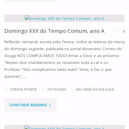
XXXIII
DO
TEMPO
Domingo XXX do Tempo Comum, ano A
8
COMUM,
Reflexão semanal, escrita pela Teresa, sobre as leituras da missa
do domingo seguinte, publicada no jornal diocesano Correio do
ANO
Vouga NÓS COMPLICAMOS TUDO! Amar a Deus e ao próximo:
“Nestes dois mandamentos se resumem toda a Lei e os
A"
Profetas.” Nós complicamos tanto tudo! “Ama, e faz o que
quiseres”, …
TERESA POWER
23/10/2020
EM CANÁ DA GALILEIA...
"DOMINGO
CONTINUE READING
XXX
DO