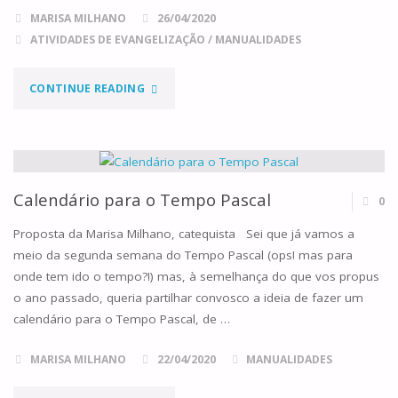
–
MARISA MILHANO
26/04/2020
ATIVIDADES DE EVANGELIZAÇÃO
/
MANUALIDADES
CELEBRAR
O
"PEDRAS
CONTINUE READING
SACRAMENTO
VIVAS
DA
DO
EUCARISTIA
TEMPLO
Calendário para o Tempo Pascal
0
COM
DO
Proposta da Marisa Milhano, catequista Sei que já vamos a
meio da segunda semana do Tempo Pascal (ops! mas para
UMA
SENHOR"
onde tem ido o tempo?!) mas, à semelhança do que vos propus
ACTIVIDADE
o ano passado, queria partilhar convosco a ideia de fazer um
calendário para o Tempo Pascal, de …
MANUAL"
MARISA MILHANO
22/04/2020
MANUALIDADES