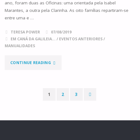
ano, foram duas as Oficinas: uma orientada pela Isabel
SENTIDOS"
Marantes, a outra pela Clarinha. As oito famílias repartiram-se
entre uma e …
TERESA POWER
07/08/2019
EM CANÁ DA GALILEIA...
/
EVENTOS ANTERIORES
/
MANUALIDADES
"TRABALHO
CONTINUE READING
DE
EQUIPA"
1
2
3
Paginação
dos
conteúdos