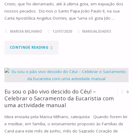
A
Cristo, que foi derramado, até à ultima gota, em expiação dos
nossos pecados. Diz-nos o Santo Papa João Paulo II, na sua
ASSUNÇÃO
Carta Apostólica Angelus Domini, que “uma só gota [do …
DA
MARISA MILHANO
12/07/2020
MANUALIDADES
VIRGEM
"CELEBRAR
CONTINUE READING
MARIA"
O
MÊS
DO
Eu sou o pão vivo descido do Céu! –
0
PRECIOSO
Celebrar o Sacramento da Eucaristia com
uma actividade manual
SANGUE
Ideia enviada pela Marisa Milhano, catequista Quando forem ler
DE
e meditar, em família, o ensinamento proposto às Famílias de
JESUS
Caná para este mês de Junho, mês do Sagrado Coração de