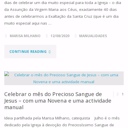
dias de celebrar um dia muito especial para toda a Igreja – o dia
da Assunção da Virgem Maria aos Céus, exactamente 40 dias
antes de celebrarmos a Exaltação da Santa Cruz (que é um dia
muito especial aqui nas …
MARISA MILHANO
12/08/2020
MANUALIDADES
"DECORAR
CONTINUE READING
O
NOSSO
CANTO
Celebrar o mês do Precioso Sangue de
1
DE
Jesus – com uma Novena e uma actividade
manual
ORAÇÃO
Ideia partilhada pela Marisa Milhano, catequista Julho é o mês
PARA
dedicado pela Igreja à devoção do Preciosíssimo Sangue de