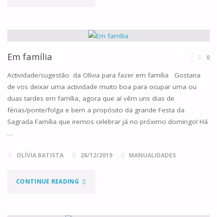
AQUI
O
TEU
Em família
0
DEDO!
Actividade/sugestão da Olívia para fazer em família Gostaria
de vos deixar uma actividade muito boa para ocupar uma ou
–
duas tardes em família, agora que aí vêm uns dias de
férias/ponte/folga e bem a propósito da grande Festa da
O
Sagrada Família que iremos celebrar já no próximo domingo! Há
INCRÉDULO
…
APÓSTOLO
OLÍVIA BATISTA
26/12/2019
MANUALIDADES
TOMÉ
"EM
CONTINUE READING
E
FAMÍLIA"
UMA