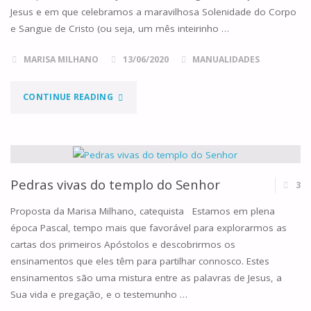
Jesus e em que celebramos a maravilhosa Solenidade do Corpo
–
e Sangue de Cristo (ou seja, um mês inteirinho …
COM
MARISA MILHANO
13/06/2020
MANUALIDADES
UMA
"EU
CONTINUE READING
NOVENA
SOU
E
O
UMA
PÃO
Pedras vivas do templo do Senhor
3
ACTIVIDADE
VIVO
Proposta da Marisa Milhano, catequista Estamos em plena
MANUAL"
época Pascal, tempo mais que favorável para explorarmos as
DESCIDO
cartas dos primeiros Apóstolos e descobrirmos os
ensinamentos que eles têm para partilhar connosco. Estes
DO
ensinamentos são uma mistura entre as palavras de Jesus, a
CÉU!
Sua vida e pregação, e o testemunho …