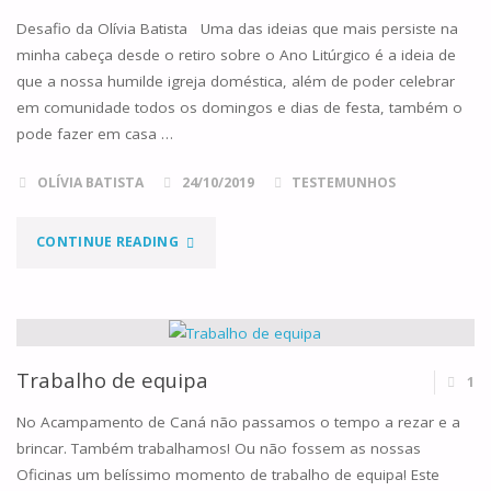
Desafio da Olívia Batista Uma das ideias que mais persiste na
minha cabeça desde o retiro sobre o Ano Litúrgico é a ideia de
que a nossa humilde igreja doméstica, além de poder celebrar
em comunidade todos os domingos e dias de festa, também o
pode fazer em casa …
OLÍVIA BATISTA
24/10/2019
TESTEMUNHOS
"CELEBRAR
CONTINUE READING
EM
FAMÍLIA
COM
Trabalho de equipa
1
OS
No Acampamento de Caná não passamos o tempo a rezar e a
brincar. Também trabalhamos! Ou não fossem as nossas
CINCO
Oficinas um belíssimo momento de trabalho de equipa! Este