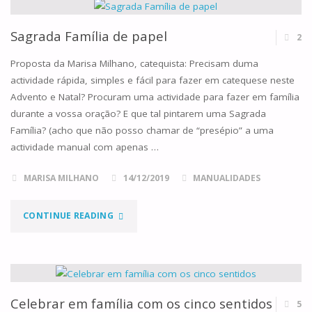
RECEITA
Sagrada Família de papel
2
DE
Proposta da Marisa Milhano, catequista: Precisam duma
DONUTS
actividade rápida, simples e fácil para fazer em catequese neste
Advento e Natal? Procuram uma actividade para fazer em família
CASEIROS"
durante a vossa oração? E que tal pintarem uma Sagrada
Família? (acho que não posso chamar de “presépio” a uma
actividade manual com apenas …
MARISA MILHANO
14/12/2019
MANUALIDADES
"SAGRADA
CONTINUE READING
FAMÍLIA
DE
PAPEL"
Celebrar em família com os cinco sentidos
5