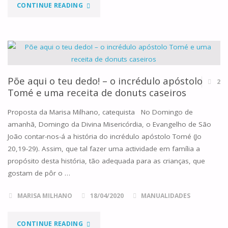
"CALENDÁRIO
CONTINUE READING
PARA
O
TEMPO
Põe aqui o teu dedo! – o incrédulo apóstolo
2
PASCAL"
Tomé e uma receita de donuts caseiros
Proposta da Marisa Milhano, catequista No Domingo de
amanhã, Domingo da Divina Misericórdia, o Evangelho de São
João contar-nos-á a história do incrédulo apóstolo Tomé (Jo
20,19-29). Assim, que tal fazer uma actividade em família a
propósito desta história, tão adequada para as crianças, que
gostam de pôr o …
MARISA MILHANO
18/04/2020
MANUALIDADES
"PÕE
CONTINUE READING