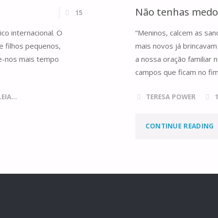
C
Não tenhas medo
15
co internacional. O
“Meninos, calcem as sand
e filhos pequenos,
mais novos já brincavam
te-nos mais tempo
a nossa oração familiar
N
campos que ficam no fim
A
IA...
TERESA POWER
CONTINUE READING
T
M