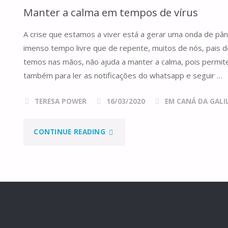
Manter a calma em tempos de vírus
ANO
A crise que estamos a viver está a gerar uma onda de pâni
B"
imenso tempo livre que de repente, muitos de nós, pais d
temos nas mãos, não ajuda a manter a calma, pois permi
também para ler as notificações do whatsapp e seguir …
TERESA POWER
16/03/2020
EM CANÁ DA GALILE
"MANTER
CONTINUE READING
A
CALMA
EM
TEMPOS