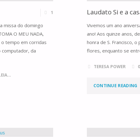
Laudato Si e a ca
1
 da missa do domingo
Vivemos um ano aniversá
ga TOMA O MEU NADA,
ano! Aos quinze anos, de
 o tempo em corridas
honra de S. Francisco, o
o computador, da
flores, enquanto se en
TERESA POWER
IA...
"
CONTINUE READING
S
E
A