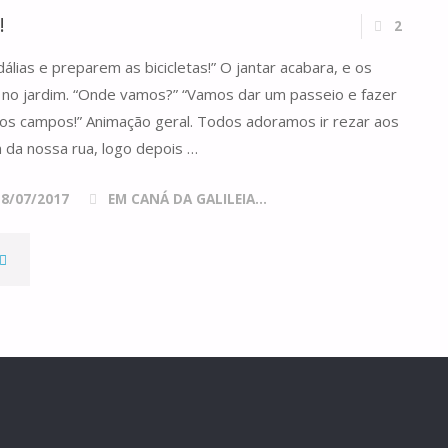
ASA
!
2
COMUM
álias e preparem as bicicletas!” O jantar acabara, e os
DA
 no jardim. “Onde vamos?” “Vamos dar um passeio e fazer
 nos campos!” Animação geral. Todos adoramos ir rezar aos
OSSA
 da nossa rua, logo depois …
LDEIA"
18/07/2017
EM CANÁ DA GALILEIA...
"NÃO
ENHAS
EDO!"