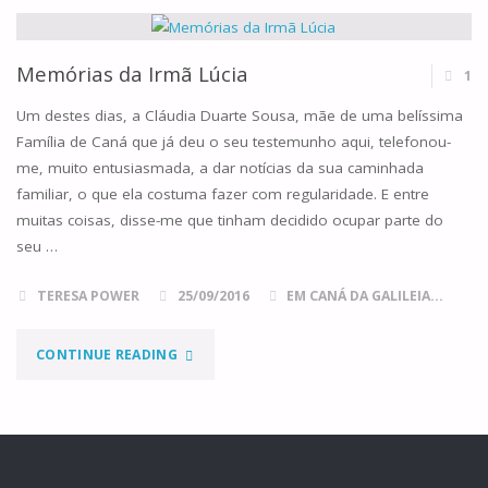
A
MONTANHA,
Memórias da Irmã Lúcia
1
O
Um destes dias, a Cláudia Duarte Sousa, mãe de uma belíssima
Família de Caná que já deu o seu testemunho aqui, telefonou-
SOFRIMENTO"
me, muito entusiasmada, a dar notícias da sua caminhada
familiar, o que ela costuma fazer com regularidade. E entre
muitas coisas, disse-me que tinham decidido ocupar parte do
seu …
TERESA POWER
25/09/2016
EM CANÁ DA GALILEIA...
"MEMÓRIAS
CONTINUE READING
DA
IRMÃ
LÚCIA"