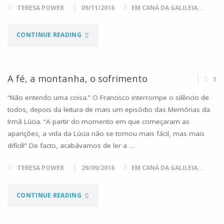
TERESA POWER
09/11/2016
EM CANÁ DA GALILEIA...
"VENDER
CONTINUE READING
OS
REBANHOS"
A fé, a montanha, o sofrimento
1
“Não entendo uma coisa.” O Francisco interrompe o silêncio de
todos, depois da leitura de mais um episódio das Memórias da
Irmã Lúcia. “A partir do momento em que começaram as
aparições, a vida da Lúcia não se tornou mais fácil, mas mais
difícil!” De facto, acabávamos de ler a …
TERESA POWER
29/09/2016
EM CANÁ DA GALILEIA...
"A
CONTINUE READING
FÉ,