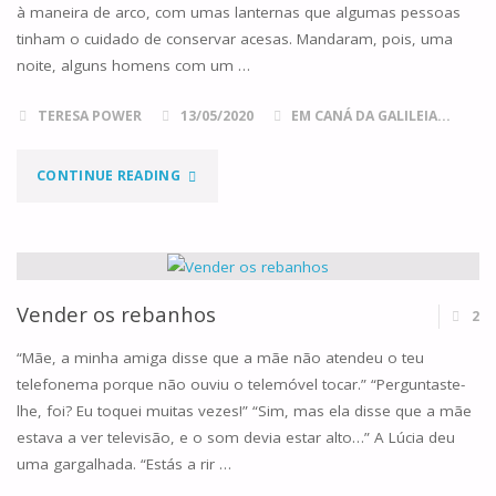
à maneira de arco, com umas lanternas que algumas pessoas
tinham o cuidado de conservar acesas. Mandaram, pois, uma
noite, alguns homens com um …
TERESA POWER
13/05/2020
EM CANÁ DA GALILEIA...
"FÁTIMA,
CONTINUE READING
UM
SÉCULO
DEPOIS"
Vender os rebanhos
2
“Mãe, a minha amiga disse que a mãe não atendeu o teu
telefonema porque não ouviu o telemóvel tocar.” “Perguntaste-
lhe, foi? Eu toquei muitas vezes!” “Sim, mas ela disse que a mãe
estava a ver televisão, e o som devia estar alto…” A Lúcia deu
uma gargalhada. “Estás a rir …