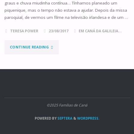
graus e chuva miudinha contínua… Tínhamos planeado um
piquenique, mas o tempo não estava a ajudar. Depois da missa
paroquial, de vermos um filme na televisão irlandesa e de um …
TERESA POWER
23/08/2017
EM CANÁ DA GALILEIA...
"MOUNT
CONTINUE READING
MELLERAY
E
OS
NOSSOS
©2025 Famílias de Caná
MOSTEIROS
POWERED BY
SEPTERA
&
WORDPRESS.
DOMÉSTICOS"