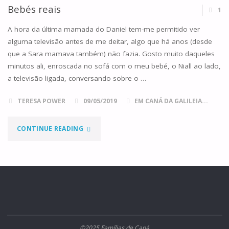
Bebés reais
1
A hora da última mamada do Daniel tem-me permitido ver
alguma televisão antes de me deitar, algo que há anos (desde
que a Sara mamava também) não fazia. Gosto muito daqueles
minutos ali, enroscada no sofá com o meu bebé, o Niall ao lado,
a televisão ligada, conversando sobre o …
TERESA POWER
09/05/2019
EM CANÁ DA GALILEIA...
"BEBÉS
CONTINUE READING
REAIS"
©2025 Famílias de Caná