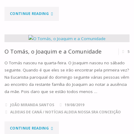
"DEIXOU-
CONTINUE READING
SE
NASCER
UM
O Tomás, o Joaquim e a Comunidade
5
BEBÉ"
O Tomás nasceu na quarta-feira. O Joaquim nasceu no sábado
seguinte. Quando é que eles se irão encontrar pela primeira vez?
Na Eucaristia paroquial do domingo seguinte várias pessoas vêm
ao encontro da restante família do Joaquim ao notar a ausência
da mãe. Pois claro que se estão todos menos …
JOÃO MIRANDA SANTOS
19/08/2019
ALDEIAS DE CANÁ
/
NOTÍCIAS ALDEIA NOSSA SRA CONCEIÇÃO
"O
CONTINUE READING