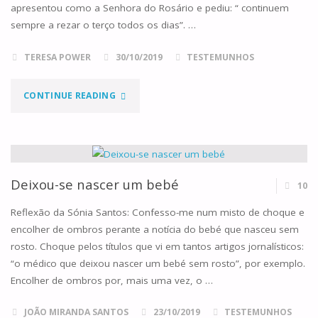
apresentou como a Senhora do Rosário e pediu: “ continuem
sempre a rezar o terço todos os dias”. …
TERESA POWER
30/10/2019
TESTEMUNHOS
"O
CONTINUE READING
BATISMO
DA
TERESA"
Deixou-se nascer um bebé
10
Reflexão da Sónia Santos: Confesso-me num misto de choque e
encolher de ombros perante a notícia do bebé que nasceu sem
rosto. Choque pelos títulos que vi em tantos artigos jornalísticos:
“o médico que deixou nascer um bebé sem rosto”, por exemplo.
Encolher de ombros por, mais uma vez, o …
JOÃO MIRANDA SANTOS
23/10/2019
TESTEMUNHOS