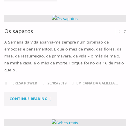
TOMÁS,
O
JOAQUIM
Os sapatos
7
E
A Semana da Vida apanha-me sempre num turbilhão de
emoções e pensamentos. É que o mês de maio, das flores, da
A
mãe, da ressurreição, da primavera, da vida – o mês de maio,
na minha casa, é o mês da morte. Porque foi no dia 16 de maio
COMUNIDADE"
que o …
TERESA POWER
20/05/2019
EM CANÁ DA GALILEIA...
"OS
CONTINUE READING
SAPATOS"